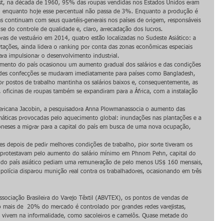
t, na década de 1960, 95% das roupas vendidas nos Estados Unidos eram 
no, enquanto hoje esse percentual não passa de 3%. Enquanto a produção é 
as continuam com seus quartéis-generais nos países de origem, responsáveis 
ise do controle de qualidade e, claro, arrecadação dos lucros.
ras de vestuário em 2014, quatro estão localizadas no Sudeste Asiático: a 
ações, ainda lidera o ranking por conta das zonas econômicas especiais 
ara impulsionar o desenvolvimento industrial.
imento do país ocasionou um aumento gradual dos salários e das condições 
andes confecções se mudaram imediatamente para países como Bangladesh, 
r postos de trabalho mantinha os salários baixos e, consequentemente, as 
 oficinas de roupas também se expandiram para a África, com a instalação 
mericana Jacobin, a pesquisadora Anna Plowmanassocia o aumento das 
máticas provocadas pelo aquecimento global: inundações nas plantações e a 
neses a migrar para a capital do país em busca de uma nova ocupação, 
es depois de pedir melhores condições de trabalho, pior sorte tiveram os 
 protestavam pelo aumento do salário mínimo em Phnom Pehn, capital do 
il do país asiático pediam uma remuneração de pelo menos US$ 160 mensais, 
olícia disparou munição real contra os trabalhadores, ocasionando em três 
ociação Brasileira do Varejo Têxtil (ABVTEX), os pontos de vendas de 
o mais de  20% do mercado é controlado por grandes redes varejistas, 
vivem na informalidade, como sacoleiros e camelôs. Quase metade do 