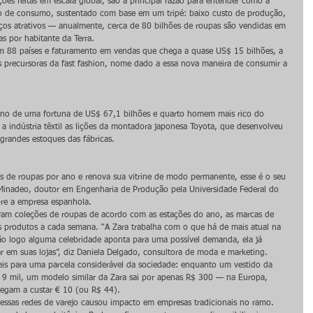
ões feitas em escala global, são a principal razão para entender como a 
o de consumo, sustentado com base em um tripé: baixo custo de produção, 
ços atrativos — anualmente, cerca de 80 bilhões de roupas são vendidas em 
s por habitante da Terra.
 em 88 países e faturamento em vendas que chega a quase US$ 15 bilhões, a 
 precursoras da fast fashion, nome dado a essa nova maneira de consumir a 
no de uma fortuna de US$ 67,1 bilhões e quarto homem mais rico do 
 indústria têxtil as lições da montadora japonesa Toyota, que desenvolveu 
 grandes estoques das fábricas.
s de roupas por ano e renova sua vitrine de modo permanente, esse é o seu 
 Minadeo, doutor em Engenharia de Produção pela Universidade Federal do 
bre a empresa espanhola.
çavam coleções de roupas de acordo com as estações do ano, as marcas de 
 produtos a cada semana. “A Zara trabalha com o que há de mais atual na 
ão logo alguma celebridade aponta para uma possível demanda, ela já 
r em suas lojas”, diz Daniela Delgado, consultora de moda e marketing.
veis para uma parcela considerável da sociedade: enquanto um vestido da 
R$ 9 mil, um modelo similar da Zara sai por apenas R$ 300 — na Europa, 
egam a custar € 10 (ou R$ 44).
essas redes de varejo causou impacto em empresas tradicionais no ramo. 