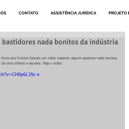
NÓS
CONTATO
ASSISTÊNCIA JURÍDICA
PROJETO 
 bastidores nada bonitos da indústria
Porta dos Fundos fizeram um vídeo tratando alguns aspectos nada bonitos 
e obra infantil e escrava. Veja o vídeo: 
tch?v=CH0p6L3Sc-s