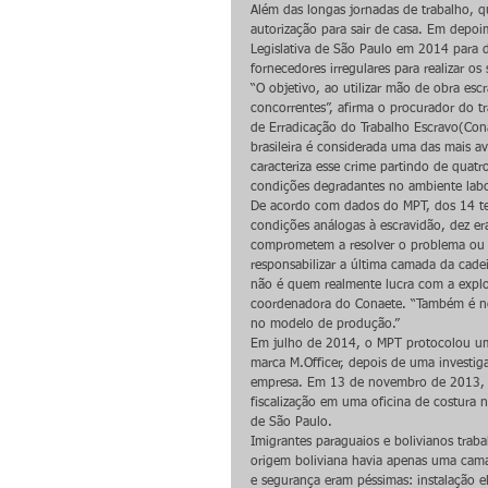
Além das longas jornadas de trabalho, q
autorização para sair de casa. Em depoi
Legislativa de São Paulo em 2014 para d
fornecedores irregulares para realizar os
“O objetivo, ao utilizar mão de obra es
concorrentes”, afirma o procurador do t
de Erradicação do Trabalho Escravo(Conae
brasileira é considerada uma das mais
caracteriza esse crime partindo de quatro
condições degradantes no ambiente labo
De acordo com dados do MPT, dos 14 te
condições análogas à escravidão, dez er
comprometem a resolver o problema ou c
responsabilizar a última camada da cade
não é quem realmente lucra com a explora
coordenadora do Conaete. “Também é nec
no modelo de produção.”
Em julho de 2014, o MPT protocolou uma
marca M.Officer, depois de uma investig
empresa. Em 13 de novembro de 2013, rep
fiscalização em uma oficina de costura n
de São Paulo.
Imigrantes paraguaios e bolivianos trab
origem boliviana havia apenas uma cama
e segurança eram péssimas: instalação e