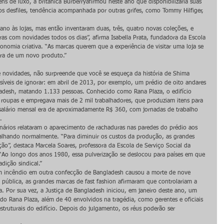
ns de luxo, a britânica Burberryafirmou neste ano que disponibilizaria suas 
os desfiles, tendência acompanhada por outras grifes, como Tommy Hilfiger, 
no às lojas, mas então inventaram duas, três, quatro novas coleções, e 
iras com novidades todos os dias”, afirma Isabella Prata, fundadora da Escola 
onomia criativa. “As marcas querem que a experiência de visitar uma loja se 
pra de um novo produto.”
e novidades, não surpreende que você se esqueça da história de Shima 
síveis de ignorar: em abril de 2013, por exemplo, um prédio de oito andares 
gladesh, matando 1.133 pessoas. Conhecido como Rana Plaza, o edifício 
 roupas e empregava mais de 2 mil trabalhadores, que produziam itens para 
alário mensal era de aproximadamente R$ 360, com jornadas de trabalho 
.
ários relataram o aparecimento de rachaduras nas paredes do prédio aos 
balhando normalmente. “Para diminuir os custos da produção, as grandes 
ão”, destaca Marcela Soares, professora da Escola de Serviço Social da 
 “Ao longo dos anos 1980, essa pulverização se deslocou para países em que 
adição sindical.”
um incêndio em outra confecção de Bangladesh causou a morte de nove 
o pública, as grandes marcas de fast fashion afirmaram que controlariam a 
 Por sua vez, a Justiça de Bangladesh iniciou, em janeiro deste ano, um 
do Rana Plaza, além de 40 envolvidos na tragédia, como gerentes e oficiais 
ruturais do edifício. Depois do julgamento, os réus poderão ser 