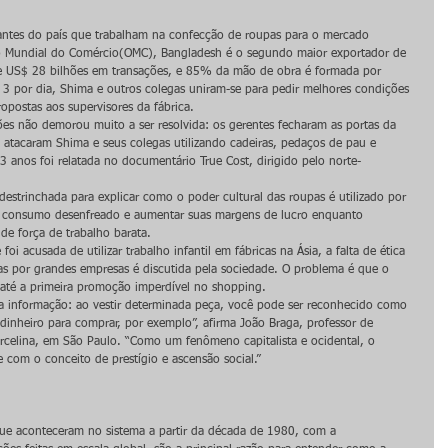
tantes do país que trabalham na confecção de roupas para o mercado 
 Mundial do Comércio(OMC), Bangladesh é o segundo maior exportador de 
 US$ 28 bilhões em transações, e 85% da mão de obra é formada por 
 3 por dia, Shima e outros colegas uniram-se para pedir melhores condições 
opostas aos supervisores da fábrica.
ões não demorou muito a ser resolvida: os gerentes fecharam as portas da 
atacaram Shima e seus colegas utilizando cadeiras, pedaços de pau e 
23 anos foi relatada no documentário True Cost, dirigido pelo norte-
destrinchada para explicar como o poder cultural das roupas é utilizado por 
r o consumo desenfreado e aumentar suas margens de lucro enquanto 
de força de trabalho barata.
 acusada de utilizar trabalho infantil em fábricas na Ásia, a falta de ética 
as por grandes empresas é discutida pela sociedade. O problema é que o 
 até a primeira promoção imperdível no shopping.
ma informação: ao vestir determinada peça, você pode ser reconhecido como 
nheiro para comprar, por exemplo”, afirma João Braga, professor de 
rcelina, em São Paulo. “Como um fenômeno capitalista e ocidental, o 
om o conceito de prestígio e ascensão social.”
que aconteceram no sistema a partir da década de 1980, com a 