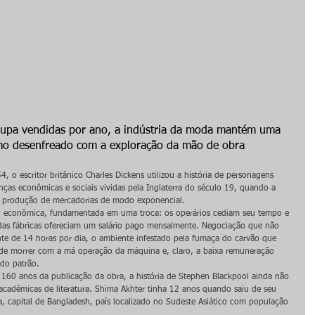
oupa vendidas por ano, a indústria da moda mantém uma 
o desenfreado com a exploração da mão de obra
 o escritor britânico Charles Dickens utilizou a história de personagens 
as econômicas e sociais vividas pela Inglaterra do século 19, quando a 
 produção de mercadorias de modo exponencial.
o econômica, fundamentada em uma troca: os operários cediam seu tempo e 
das fábricas ofereciam um salário pago mensalmente. Negociação que não 
ente de 14 horas por dia, o ambiente infestado pela fumaça do carvão que 
o de morrer com a má operação da máquina e, claro, a baixa remuneração 
 do patrão.
60 anos da publicação da obra, a história de Stephen Blackpool ainda não 
 acadêmicas de literatura. Shima Akhter tinha 12 anos quando saiu de seu 
, capital de Bangladesh, país localizado no Sudeste Asiático com população 