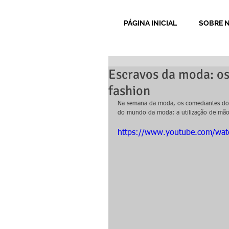
PÁGINA INICIAL
SOBRE 
Escravos da moda: os
fashion
Na semana da moda, os comediantes do 
do mundo da moda: a utilização de mão d
https://www.youtube.com/wa