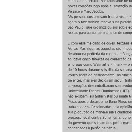
Fundada no século 19 e fabricante de ite
novas coleções logo após a realização d
Versace e Marc Jacobs.
“As pessoas costumavam ir uma vez por a
agora o fast fashion renova suas pratele
São Paulo, que organiza cursos sobre ec
repita, para aumentar a chance de com
E com esse mercado de cores, texturas 
Akhter. Mas algumas tragédias são impos
desabou na periferia da capital de Ban
abrigava cinco fábricas de confecção de
empresas como Walmart e Primark — o s
de 10 horas durante seis dias da semana
Pouco antes do desabamento, os funcion
gerentes, mas eles decidiram seguir tra
corporações descentralizaram sua produç
Universidade Federal Fluminense (UFF).
não existiam leis trabalhistas ou muita tr
Meses após o desastre no Rana Plaza, 
trabalhadores. Pressionadas pela opiniã
sua produção de maneira mais cuidadosa.
processo legal contra Sohel Rana, dono 
do governo que sabiam dos problemas est
condenados à prisão perpétua.