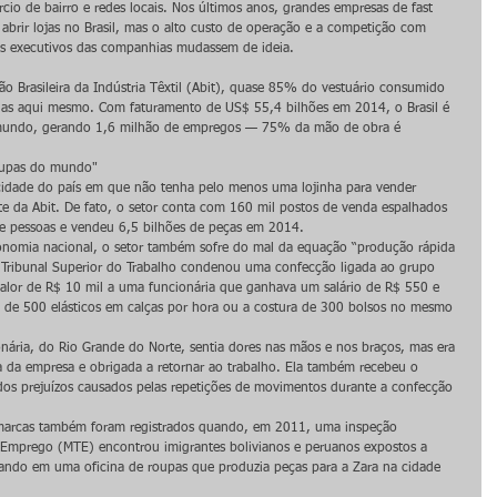
io de bairro e redes locais. Nos últimos anos, grandes empresas de fast 
brir lojas no Brasil, mas o alto custo de operação e a competição com 
os executivos das companhias mudassem de ideia. 
 Brasileira da Indústria Têxtil (Abit), quase 85% do vestuário consumido 
ladas aqui mesmo. Com faturamento de US$ 55,4 bilhões em 2014, o Brasil é 
 mundo, gerando 1,6 milhão de empregos — 75% da mão de obra é 
roupas do mundo"
 cidade do país em que não tenha pelo menos uma lojinha para vender 
nte da Abit. De fato, o setor conta com 160 mil postos de venda espalhados 
de pessoas e vendeu 6,5 bilhões de peças em 2014.
onomia nacional, o setor também sofre do mal da equação “produção rápida 
o Tribunal Superior do Trabalho condenou uma confecção ligada ao grupo 
alor de R$ 10 mil a uma funcionária que ganhava um salário de R$ 550 e 
 de 500 elásticos em calças por hora ou a costura de 300 bolsos no mesmo 
onária, do Rio Grande do Norte, sentia dores nas mãos e nos braços, mas era 
 da empresa e obrigada a retornar ao trabalho. Ela também recebeu o 
dos prejuízos causados pelas repetições de movimentos durante a confecção 
marcas também foram registrados quando, em 2011, uma inspeção 
e Emprego (MTE) encontrou imigrantes bolivianos e peruanos expostos a 
hando em uma oficina de roupas que produzia peças para a Zara na cidade 