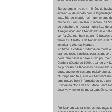
Ela era uma entre os 4 milhões de habi
externo — de acordo com a Organização
vestuário do mundo, com um volume de
mulheres. Com um salário inferior a US$
de trabalho e entregaram uma lista de pr
A negociação entre trabalhadores e patr
confecção, reuniram quase 40 pessoas e 
tesouras. A história da trabalhadora de 
americano Andrew Morgan.
No filme, a cadeia produtiva da moda é 
grandes redes varejistas para estimula
produzem peças a baixo custo por meio 
Desde a década de 1990, quando a Nike foi
no processo de fabricação de mercadori
questionamento costuma resistir apenas
“A roupa não fala, mas ela transmite u
uma pessoa bem informada ou que tem di
História da Moda da Faculdade Santa Ma
desenvolvimento da moda também surge c
Por falar em capitalismo, as mudanças 