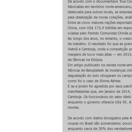
De acordo com o documentário True Cos
fabricadas em território norte-america
deslocada para outros locais, as empres
pela idealização de novas coleções, anál
Entre as cinco maiores nações exportado
China, com US$ 173,4 bilhões em export
criadas pelo Partido Comunista Chinês p
Ao longo dos anos, no entanto, o cresc
de trabalho. O resultado foi que as gr
Vietnã e Camboja, onde a competição po
margens de lucro mais altas — em 2015,
de fábricas na Etiópia.
Em artigo publicado na revista norte-a
fábricas de Bangladesh às mudanças cli
degradação do solo obrigaram os campo
como foi o caso de Shima Akhter.
E se a jovem foi agredida por seus patrõ
manifestantes que, em janeiro de 2014,
Camboja. Os funcionários do setor têxt
enquanto o governo oferecia US$ 95. A p
mortes.
De acordo com dados divulgados pela Ass
roupas no Brasil são pulverizados: pouc
enquanto cerca de 30% dos vendedores 