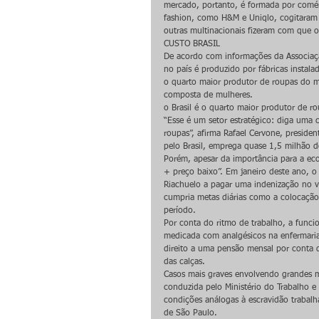
mercado, portanto, é formada por comérc
fashion, como H&M e Uniqlo, cogitaram a
outras multinacionais fizeram com que 
CUSTO BRASIL
De acordo com informações da Associação
no país é produzido por fábricas insta
o quarto maior produtor de roupas do
composta de mulheres.
o Brasil é o quarto maior produtor de 
“Esse é um setor estratégico: diga uma
roupas”, afirma Rafael Cervone, preside
pelo Brasil, emprega quase 1,5 milhão 
Porém, apesar da importância para a ec
+ preço baixo”. Em janeiro deste ano, 
Riachuelo a pagar uma indenização no v
cumpria metas diárias como a colocação
período.
Por conta do ritmo de trabalho, a funci
medicada com analgésicos na enfermaria
direito a uma pensão mensal por conta 
das calças.
Casos mais graves envolvendo grandes 
conduzida pelo Ministério do Trabalho 
condições análogas à escravidão trabal
de São Paulo.