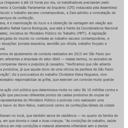
ue chegavam a até 16 horas por dia, os trabalhadores precisavam pedir 
mento à Comissão Parlamentar de Inquérito (CPI) instaurada pela Assembleia 
iscutir o trabalho escravo contemporâneo, a Zara admitiu a contratação de 
 serviços de confecção.
crava, é a maximização do lucro e a obtenção de vantagem em relação aos 
rabalho Rafael Garcia Rodrigues, que está à frente da Coordenadoria Nacional 
te), iniciativa do Ministério Público do Trabalho (MPT). A legislação 
 avançadas do mundo no combate ao trabalho escravo contemporâneo, e 
 situações: jornada exaustiva, servidão por dívida, trabalho forçado e 
ral.
rmos de ajustamento de conduta realizados em 2015 em São Paulo por 
am referentes a empresas do setor têxtil — nesses termos, os autuados se 
ompensar danos e prejuízos já causados. “Verificamos que não adianta 
ia produtiva, já que aquele dono de uma oficina da periferia de São Paulo 
ção”, diz a procuradora do trabalho Christiane Vieira Nogueira, vice-
essário responsabilizar as grifes, que exercem um controle muito grande 
 ação civil pública que determinava multa no valor R$ 10 milhões contra a 
ação que percorreu diferentes pontos da cadeia produtiva de roupas da 
resentantes do Ministério Público e policiais civis realizaram uma 
o bairro do Bom Retiro, tradicional centro de confecções têxteis da cidade 
alhavam no local, que também servia de residência — no quarto da família de 
, em que dormia o casal e duas crianças. “As condições de trabalho, saúde 
létrica em más condições e material altamente inflamável sem a devida 