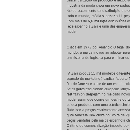
descentralização da produção e negociaç
indústria da moda criou um novo padrã
rápido escoamento da distribuição e pre
todo o mundo, média superior a 11 peça
Com mais de 6,6 mil lojas distribuídas
rede espanhola Zara é uma das empresas
moda.
Criada em 1975 por Amancio Ortega, do
mundo, a marca inovou ao adaptar para a
um sistema de logística para eliminar os
"A Zara produz 11 mil modelos diferente
segredo de marketing”, explica Roberto
Rio de Janeiro e autor de um estudo so
Se as grifes tradicionais europeias lan
fast fashion despejam no mercado novos
moda: assim que ocorre um desfile ou t
coloca produtos com uma estética simila
Tudo isso a preços relativamente acessí
grife francesa Dior custa por volta de 
peças vendidas pela marca espanhola ch
O ritmo de comercialização imposto por 