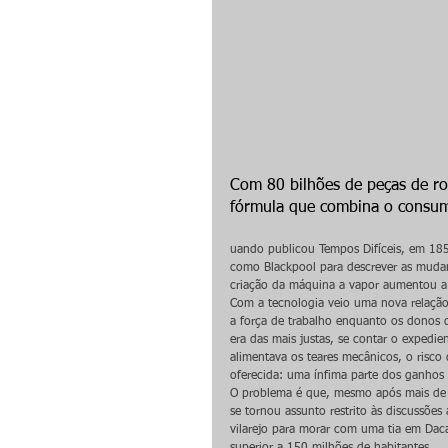
Com 80 bilhões de peças de r
fórmula que combina o consum
uando publicou Tempos Difíceis, em 1854,
como Blackpool para descrever as mudanç
criação da máquina a vapor aumentou a
Com a tecnologia veio uma nova relaçã
a força de trabalho enquanto os donos 
era das mais justas, se contar o expedi
alimentava os teares mecânicos, o risc
oferecida: uma ínfima parte dos ganhos
O problema é que, mesmo após mais de 1
se tornou assunto restrito às discussões
vilarejo para morar com uma tia em Daca
superior a 150 milhões de habitantes.