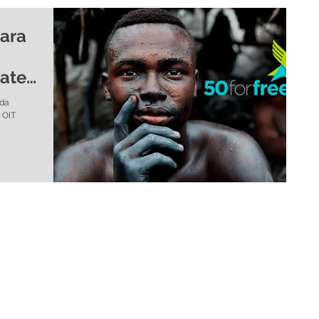
ara
ate
 da
 OIT