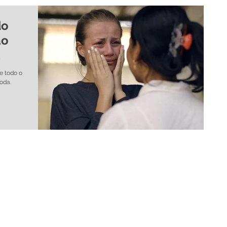
do
ão
e todo o
oda.