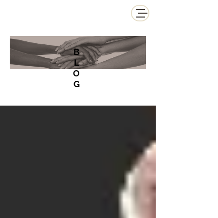
B
L
O
G