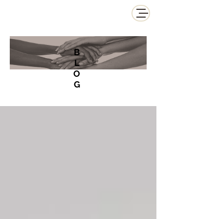
B
L
O
G