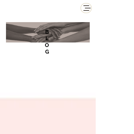
B
L
O
G