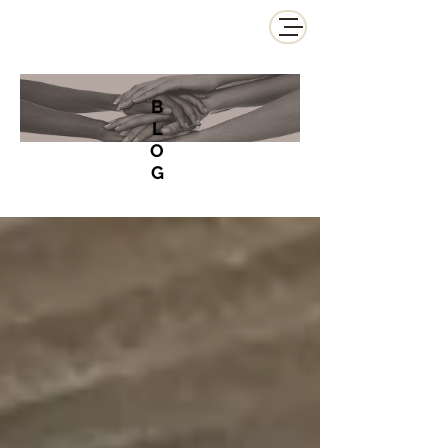
B
L
O
G