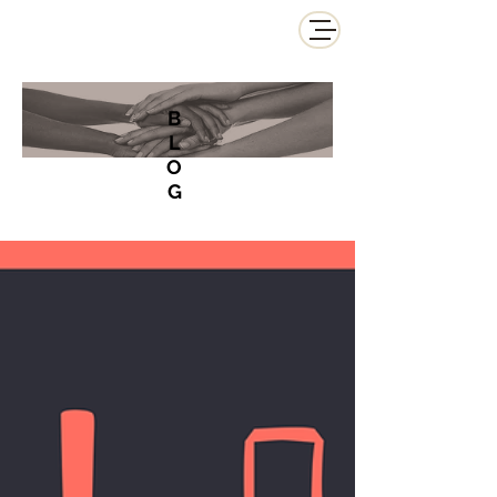
B
L
O
G