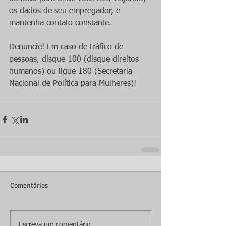
os dados de seu empregador, e 
mantenha contato constante.
Denuncie! Em caso de tráfico de 
pessoas, disque 100 (disque direitos 
humanos) ou ligue 180 (Secretaria 
Nacional de Política para Mulheres)!
Comentários
Escreva um comentário