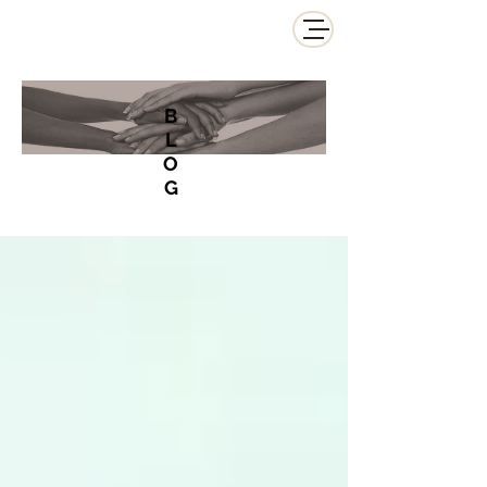
B
L
O
G