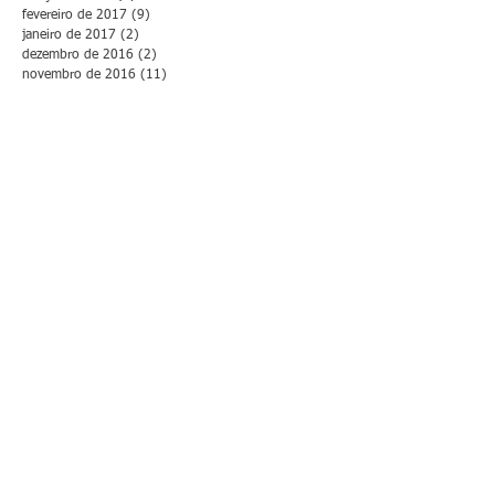
fevereiro de 2017
(9)
9 posts
janeiro de 2017
(2)
2 posts
dezembro de 2016
(2)
2 posts
novembro de 2016
(11)
11 posts
outubro de 2016
(7)
7 posts
setembro de 2016
(4)
4 posts
agosto de 2016
(8)
8 posts
julho de 2016
(6)
6 posts
junho de 2016
(12)
12 posts
maio de 2016
(9)
9 posts
abril de 2016
(13)
13 posts
março de 2016
(16)
16 posts
fevereiro de 2016
(5)
5 posts
novembro de 2015
(4)
4 posts
setembro de 2015
(1)
1 post
abril de 2015
(1)
1 post
CONTATO
Agende seu
atendimento