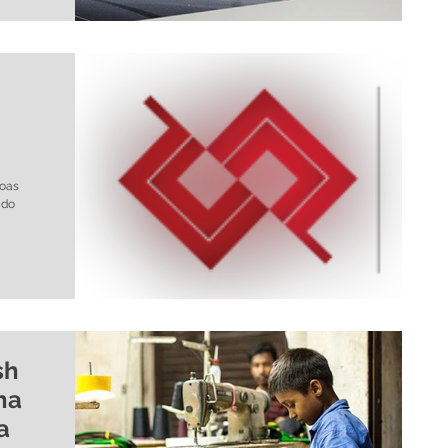
soas
 do
sh
na
a