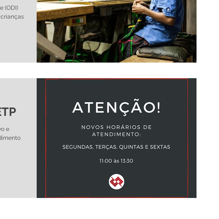
e (ODI)
 crianças
ETP
vo e
ndimento