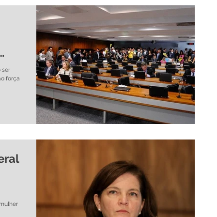
 ser
ão força
eral
 mulher