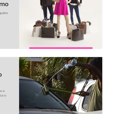
umo
quatro
o
ou a
ca o