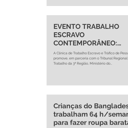
EVENTO TRABALHO
ESCRAVO
CONTEMPORÂNEO:
DESAFIOS E
A Clínica de Trabalho Escravo e Tráfico de Pes
PERSPECTIVAS
promove, em parceria com o Tribunal Regional
Trabalho da 3ª Região, Ministério do...
Crianças do Banglade
trabalham 64 h/sema
para fazer roupa barat