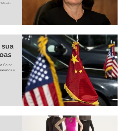
sta...
 sua
soas
 a China
Humanos e