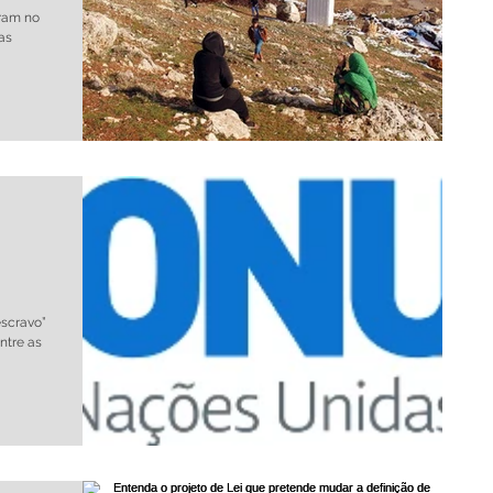
ram no
as
o
escravo”
ntre as