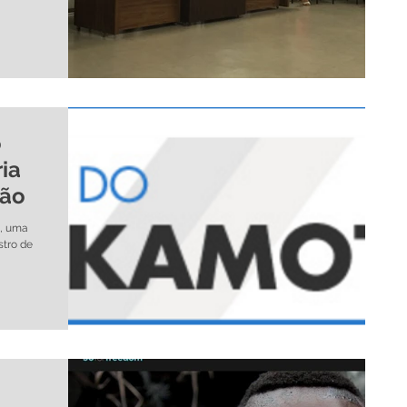
o
ria
dão
), uma
stro de