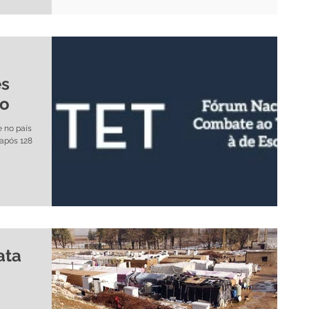
es
vo
 no país
após 128
ata