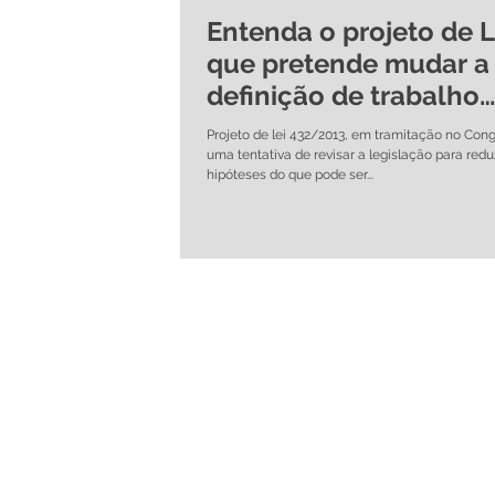
Entenda o projeto de L
que pretende mudar a
definição de trabalho
escravo no Brasil e no
Projeto de lei 432/2013, em tramitação no Cong
ajude a
uma tentativa de revisar a legislação para redu
hipóteses do que pode ser...