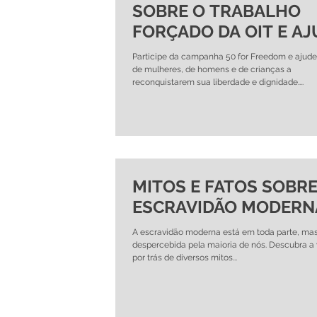
SOBRE O TRABALHO
FORÇADO DA OIT E AJ
A ELIMINAR A ESCRAV
Participe da campanha 50 for Freedom e ajude
MODERNA DO MUNDO
de mulheres, de homens e de crianças a
reconquistarem sua liberdade e dignidade....
MITOS E FATOS SOBRE
ESCRAVIDÃO MODERN
A escravidão moderna está em toda parte, ma
despercebida pela maioria de nós. Descubra a
por trás de diversos mitos...