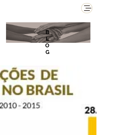
B
L
O
G