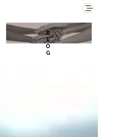
B
L
O
G