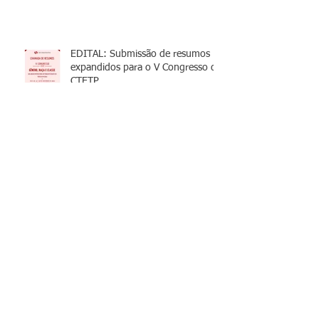
EDITAL: Submissão de resumos
expandidos para o V Congresso da
CTETP
LIVRO GRATUITO DA CLÍNICA
(ATÉ SEXTA)
Inscrição no Curso de Inverno -
CTETP, Asbrad e MPT