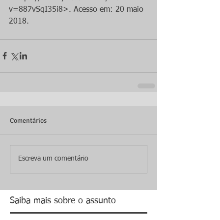
v=887vSqI35i8>. Acesso em: 20 maio 
2018.
Comentários
Escreva um comentário
Saiba mais sobre o assunto