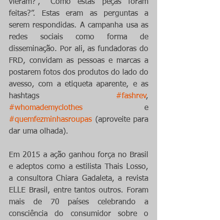
vieram?”, “Como estas peças foram 
feitas?”. Estas eram as perguntas a 
serem respondidas. A campanha usa as 
redes sociais como forma de 
disseminação. Por ali, as fundadoras do 
FRD, convidam as pessoas e marcas a 
postarem fotos dos produtos do lado do 
avesso, com a etiqueta aparente, e as 
hashtags 
#fashrev
, 
#whomademyclothes
 e 
#quemfezminhasroupas
 (aproveite para 
dar uma olhada).
Em 2015 a ação ganhou força no Brasil 
e adeptos como a estilista Thais Losso, 
a consultora Chiara Gadaleta, a revista 
ELLE Brasil, entre tantos outros. Foram 
mais de 70 países celebrando a 
consciência do consumidor sobre o 