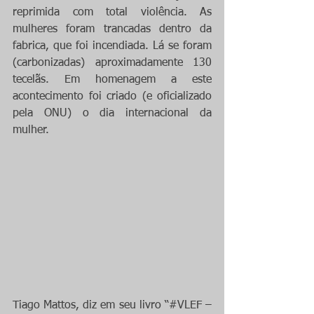
reprimida com total violência. As 
mulheres foram trancadas dentro da 
fabrica, que foi incendiada. Lá se foram 
(carbonizadas) aproximadamente 130 
tecelãs. Em homenagem a este 
acontecimento foi criado (e oficializado 
pela ONU) o dia internacional da 
mulher.
Tiago Mattos, diz em seu livro “#VLEF – 