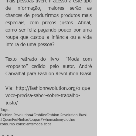
mais pessoas tiverem acesso a este tipo 
de informação, maiores serão as 
chances de produzirmos produtos mais 
especiais, com preços justos. Afinal, 
como ser feliz pagando pouco por uma 
roupa que custou a infância ou a vida 
inteira de uma pessoa?
Texto retirado do livro  “Moda com 
Propósito” cedido pelo autor, André 
Carvalhal para Fashion Revolution Brasil
Via: http://fashionrevolution.org/o-que-
voce-precisa-saber-sobre-trabalho-
justo/
Tags:
Fashion Revolution
#FashRev
Fashion Revolution Brasil
#QuemFezMinhasRoupas
#whomademyclothes
consumo consciente
moda ética