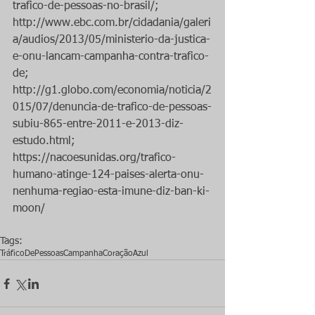
trafico-de-pessoas-no-brasil/; 
http://www.ebc.com.br/cidadania/galeri
a/audios/2013/05/ministerio-da-justica-
e-onu-lancam-campanha-contra-trafico-
de; 
http://g1.globo.com/economia/noticia/2
015/07/denuncia-de-trafico-de-pessoas-
subiu-865-entre-2011-e-2013-diz-
estudo.html; 
https://nacoesunidas.org/trafico-
humano-atinge-124-paises-alerta-onu-
nenhuma-regiao-esta-imune-diz-ban-ki-
moon/
Tags:
TráficoDePessoas
Campanha
CoraçãoAzul