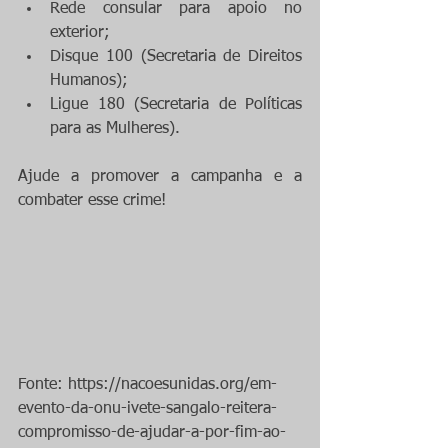
Rede consular para apoio no 
exterior;  
Disque 100 (Secretaria de Direitos 
Humanos);  
Ligue 180 (Secretaria de Políticas 
para as Mulheres).  
Ajude a promover a campanha e a 
combater esse crime! 
Fonte: https://nacoesunidas.org/em-
evento-da-onu-ivete-sangalo-reitera-
compromisso-de-ajudar-a-por-fim-ao-