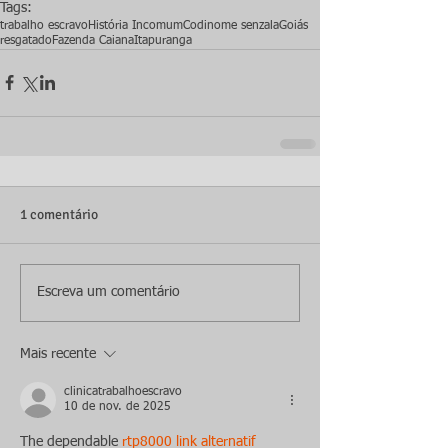
Tags:
trabalho escravo
História Incomum
Codinome senzala
Goiás
resgatado
Fazenda Caiana
Itapuranga
1 comentário
Escreva um comentário
Mais recente
clinicatrabalhoescravo
10 de nov. de 2025
The dependable 
rtp8000 link alternatif