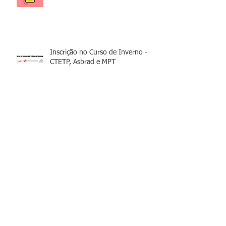
Inscrição no Curso de Inverno -
CTETP, Asbrad e MPT
15 anos da Chacina de Unaí
7 coisas que todo político
brasileiro deveria saber sobre o
trabalho escravo contemporâneo
Você sabe o que é Karoshi?