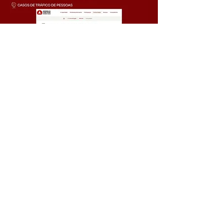
CONTATO
Agende seu
atendimento
clinicatrabalhoescravo@gmail.com