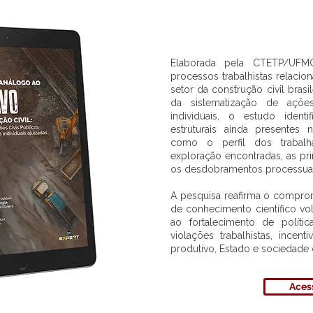
Elaborada pela CTETP/UFMG
processos trabalhistas relaci
setor da construção civil brasi
da sistematização de ações
individuais, o estudo identi
estruturais ainda presentes
como o perfil dos trabalh
exploração encontradas, as pri
os desdobramentos processuai
A pesquisa reafirma o comp
de conhecimento científico v
ao fortalecimento de polít
violações trabalhistas, incen
produtivo, Estado e sociedade c
Acess