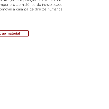
bilização e reparação das vítimas. Em
omper o ciclo histórico de invisibilidade
omover a garantia de direitos humanos
 ao material