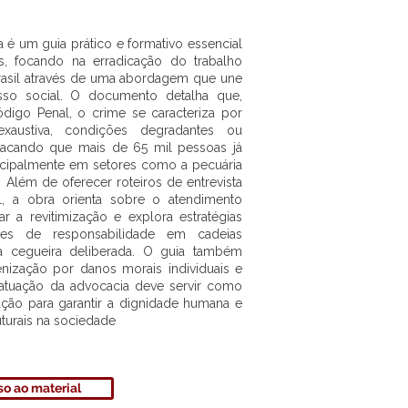
ca é um guia prático e formativo essencial
, focando na erradicação do trabalho
asil através de uma abordagem que une
sso social. O documento detalha que,
digo Penal, o crime se caracteriza por
exaustiva, condições degradantes ou
tacando que mais de 65 mil pessoas já
incipalmente em setores como a pecuária
 Além de oferecer roteiros de entrevista
l, a obra orienta sobre o atendimento
ar a revitimização e explora estratégias
es de responsabilidade em cadeias
a cegueira deliberada. O guia também
enização por danos morais individuais e
 atuação da advocacia deve servir como
ção para garantir a dignidade humana e
turais na sociedade
o ao material