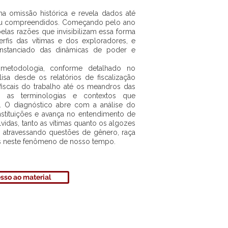
a omissão histórica e revela dados até
ou compreendidos. Começando pelo ano
elas razões que invisibilizam essa forma
erfis das vítimas e dos exploradores, e
nstanciado das dinâmicas de poder e
metodologia, conforme detalhado no
lisa desde os relatórios de fiscalização
fiscais do trabalho até os meandros das
do as terminologias e contextos que
 O diagnóstico abre com a análise do
nstituições e avança no entendimento de
idas, tanto as vítimas quanto os algozes
 atravessando questões de gênero, raça
s neste fenômeno de nosso tempo.
sso ao material