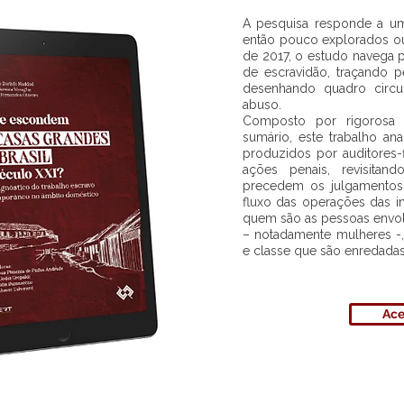
A pesquisa responde a um
então pouco explorados 
de 2017, o estudo navega p
de escravidão, traçando p
desenhando quadro circu
abuso.
Composto por rigorosa 
sumário, este trabalho ana
produzidos por auditores-
ações penais, revisitan
precedem os julgamentos.
fluxo das operações das i
quem são as pessoas envolv
– notadamente mulheres -,
e classe que são enredada
Ace