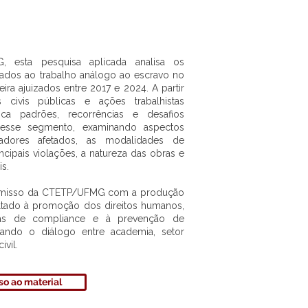
, esta pesquisa aplicada analisa os
onados ao trabalho análogo ao escravo no
leira ajuizados entre 2017 e 2024. A partir
 civis públicas e ações trabalhistas
fica padrões, recorrências e desafios
 nesse segmento, examinando aspectos
adores afetados, as modalidades de
ncipais violações, a natureza das obras e
s.
romisso da CTETP/UFMG com a produção
oltado à promoção dos direitos humanos,
icas de compliance e à prevenção de
tivando o diálogo entre academia, setor
ivil.
o ao material