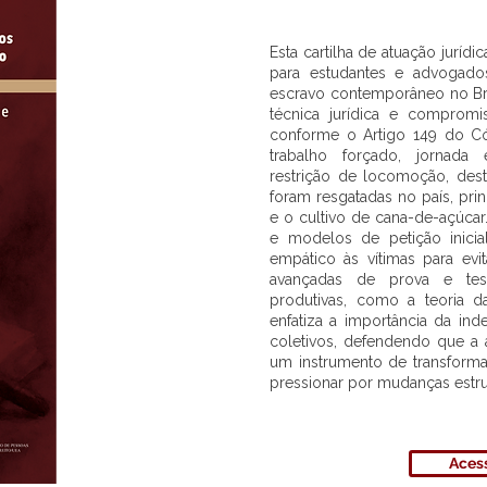
Esta cartilha de atuação jurídi
para estudantes e advogados
escravo contemporâneo no Br
técnica jurídica e compromi
conforme o Artigo 149 do Có
trabalho forçado, jornada 
restrição de locomoção, des
foram resgatadas no país, pr
e o cultivo de cana-de-açúcar.
e modelos de petição inicia
empático às vítimas para evit
avançadas de prova e tes
produtivas, como a teoria d
enfatiza a importância da ind
coletivos, defendendo que a
um instrumento de transforma
pressionar por mudanças estru
Acess