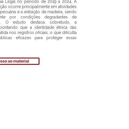
ia Legal no período de 2019 a 2024. A
ação ocorre principalmente em atividades
 a pecuária e a extração de madeira, sendo
amente por condições degradantes de
o. O estudo destaca, sobretudo, a
l, apontando que a identidade étnica das
ida nos registros oficiais, o que dificulta
úblicas eficazes para proteger essas
sso ao material