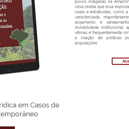
povos indígenas na Amazôn
obra revela que essa explor
rurais e extrativistas, como
caracterizada majoritari
alojamento e saneament
invisibilidade instituciona
vítimas é frequentemente omit
a criação de políticas p
populações
Ace
rídica em Casos de
ntemporâneo