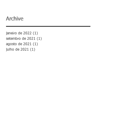
Archive
janeiro de 2022
(1)
1 post
setembro de 2021
(1)
1 post
agosto de 2021
(1)
1 post
julho de 2021
(1)
1 post
fevereiro de 2019
(1)
1 post
outubro de 2018
(1)
1 post
julho de 2018
(1)
1 post
junho de 2018
(1)
1 post
maio de 2018
(3)
3 posts
março de 2018
(1)
1 post
fevereiro de 2018
(10)
10 posts
janeiro de 2018
(2)
2 posts
dezembro de 2017
(2)
2 posts
novembro de 2017
(9)
9 posts
outubro de 2017
(16)
16 posts
setembro de 2017
(3)
3 posts
agosto de 2017
(3)
3 posts
julho de 2017
(12)
12 posts
junho de 2017
(8)
8 posts