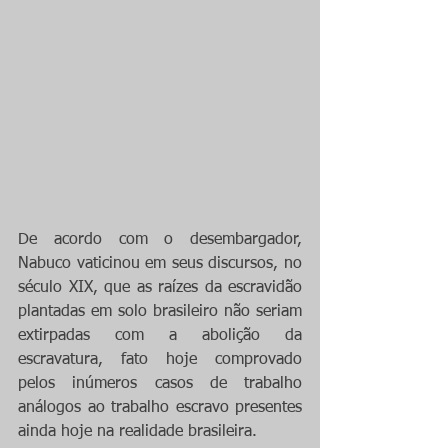
De acordo com o desembargador, 
Nabuco vaticinou em seus discursos, no 
século XIX, que as raízes da escravidão 
plantadas em solo brasileiro não seriam 
extirpadas com a abolição da 
escravatura, fato hoje comprovado 
pelos inúmeros casos de trabalho 
análogos ao trabalho escravo presentes 
ainda hoje na realidade brasileira.