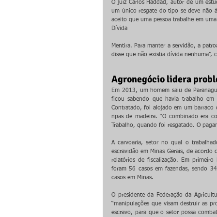
O juiz Carlos Haddad, autor de um estu
um único resgate do tipo se deve não à i
aceito que uma pessoa trabalhe em uma 
Dívida
Mentira. Para manter a servidão, a patr
disse que não existia dívida nenhuma”, 
Agronegócio lidera prob
Em 2013, um homem saiu de Paranaguá,
ficou sabendo que havia trabalho em u
Contratado, foi alojado em um barraco
ripas de madeira. “O combinado era com
Trabalho, quando foi resgatado. O paga
A carvoaria, setor no qual o trabalh
escravidão em Minas Gerais, de acordo
relatórios de fiscalização. Em primeiro
foram 56 casos em fazendas, sendo 34
casos em Minas.
O presidente da Federação da Agricultu
“manipulações que visam destruir as pro
escravo, para que o setor possa combat