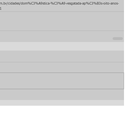
m.br/cidades/dom%C3%A9stica-%C3%A9-resgatada-ap%C3%B3s-oito-anos-
1