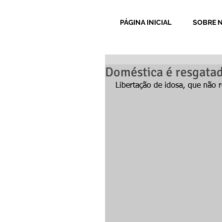
PÁGINA INICIAL
SOBRE 
Doméstica é resgatad
Libertação de idosa, que não re