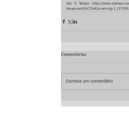
Via: O Tempo: http://www.otempo.co
de-escravid%C3%A3o-em-mg-1.157595
Comentários
Escreva um comentário