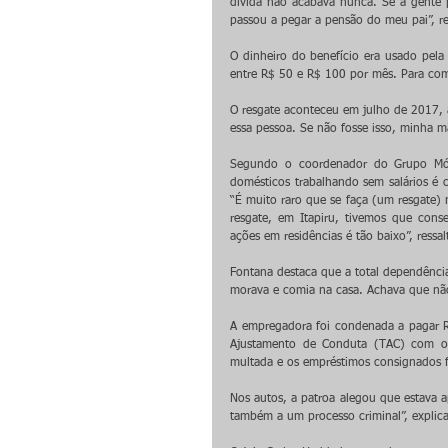
dívida não acabava nunca. Se a gente
passou a pegar a pensão do meu pai”, re
O dinheiro do benefício era usado pel
entre R$ 50 e R$ 100 por mês. Para com
O resgate aconteceu em julho de 2017, 
essa pessoa. Se não fosse isso, minha mãe
Segundo o coordenador do Grupo Móvel
domésticos trabalhando sem salários é co
“É muito raro que se faça (um resgate)
resgate, em Itapiru, tivemos que cons
ações em residências é tão baixo”, ressal
Fontana destaca que a total dependência
morava e comia na casa. Achava que não
A empregadora foi condenada a pagar R$
Ajustamento de Conduta (TAC) com o M
multada e os empréstimos consignados 
Nos autos, a patroa alegou que estava a
também a um processo criminal”, explica 