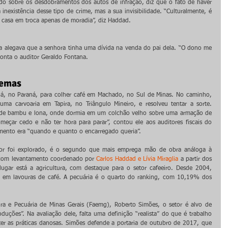
do sobre os desdobramentos dos autos de infração, diz que o fato de haver 
nexistência desse tipo de crime, mas a sua invisibilidade. “Culturalmente, é 
casa em troca apenas de moradia”, diz Haddad.
oa alegava que a senhora tinha uma dívida na venda do pai dela. “O dono me 
conta o auditor Geraldo Fontana.
lemas
 no Paraná, para colher café em Machado, no Sul de Minas. No caminho, 
ma carvoaria em Tapira, no Triângulo Mineiro, e resolveu tentar a sorte. 
 de bambu e lona, onde dormia em um colchão velho sobre uma armação de 
eçar cedo e não ter hora para parar”, contou ele aos auditores fiscais do 
mento era “quando e quanto o encarregado queria”.
ador foi explorado, é o segundo que mais emprega mão de obra análoga à 
 com levantamento coordenado por 
Carlos Haddad e Lívia Miraglia 
a partir dos 
 lugar está a agricultura, com destaque para o setor cafeeiro. Desde 2004, 
 em lavouras de café. A pecuária é o quarto do ranking, com 10,19% dos 
ra e Pecuária de Minas Gerais (Faemg), Roberto Simões, o setor é alvo de 
duções”. Na avaliação dele, falta uma definição “realista” do que é trabalho 
er as práticas danosas. Simões defende a portaria de outubro de 2017, que 