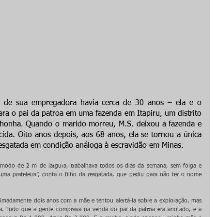
a de sua empregadora havia cerca de 30 anos – ela e o 
ra o pai da patroa em uma fazenda em Itapiru, um distrito 
nhonha. Quando o marido morreu, M.S. deixou a fazenda e 
cida. Oito anos depois, aos 68 anos, ela se tornou a única 
resgatada em condição análoga à escravidão em Minas.
odo de 2 m de largura, trabalhava todos os dias da semana, sem folga e 
ma prateleira”, conta o filho da resgatada, que pediu para não ter o nome 
madamente dois anos com a mãe e tentou alertá-la sobre a exploração, mas 
da. Tudo que a gente comprava na venda do pai da patroa era anotado, e a 