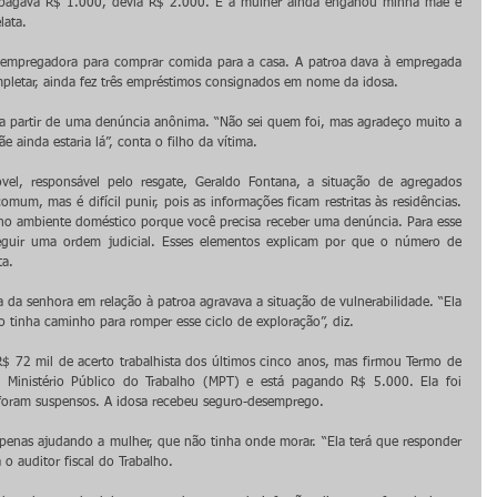
 pagava R$ 1.000, devia R$ 2.000. E a mulher ainda enganou minha mãe e 
lata.
a empregadora para comprar comida para a casa. A patroa dava à empregada 
pletar, ainda fez três empréstimos consignados em nome da idosa.
a partir de uma denúncia anônima. “Não sei quem foi, mas agradeço muito a 
 ainda estaria lá”, conta o filho da vítima.
, responsável pelo resgate, Geraldo Fontana, a situação de agregados 
mum, mas é difícil punir, pois as informações ficam restritas às residências. 
 no ambiente doméstico porque você precisa receber uma denúncia. Para esse 
eguir uma ordem judicial. Esses elementos explicam por que o número de 
ta.
 da senhora em relação à patroa agravava a situação de vulnerabilidade. “Ela 
 tinha caminho para romper esse ciclo de exploração”, diz.
 72 mil de acerto trabalhista dos últimos cinco anos, mas firmou Termo de 
inistério Público do Trabalho (MPT) e está pagando R$ 5.000. Ela foi 
foram suspensos. A idosa recebeu seguro-desemprego.
penas ajudando a mulher, que não tinha onde morar. “Ela terá que responder 
o auditor fiscal do Trabalho.