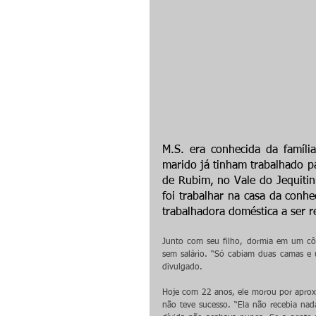
M.S. era conhecida da famíli
marido já tinham trabalhado pa
de Rubim, no Vale do Jequiti
foi trabalhar na casa da conhe
trabalhadora doméstica a ser 
Junto com seu filho, dormia em um côm
sem salário. “Só cabiam duas camas e u
divulgado.
Hoje com 22 anos, ele morou por aproxi
não teve sucesso. “Ela não recebia na