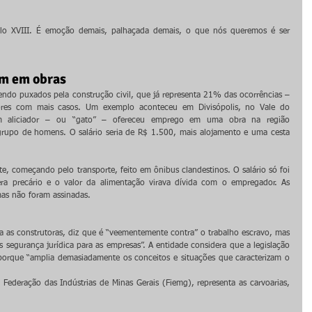
ulo XVIII. É emoção demais, palhaçada demais, o que nós queremos é ser 
em em obras
ndo puxados pela construção civil, que já representa 21% das ocorrências – 
ores com mais casos. Um exemplo aconteceu em Divisópolis, no Vale do 
 aliciador – ou “gato” – ofereceu emprego em uma obra na região 
rupo de homens. O salário seria de R$ 1.500, mais alojamento e uma cesta 
te, começando pelo transporte, feito em ônibus clandestinos. O salário só foi 
a precário e o valor da alimentação virava dívida com o empregador. As 
mas não foram assinadas.
a as construtoras, diz que é “veementemente contra” o trabalho escravo, mas 
 segurança jurídica para as empresas”. A entidade considera que a legislação 
 porque “amplia demasiadamente os conceitos e situações que caracterizam o 
Federação das Indústrias de Minas Gerais (Fiemg), representa as carvoarias, 