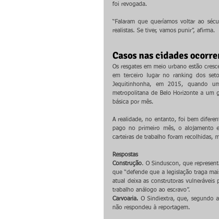
foi revogada.
“Falaram que queríamos voltar ao séc
realistas. Se tiver, vamos punir”, afirma.
Casos nas cidades ocorr
Os resgates em meio urbano estão cresce
em terceiro lugar no ranking dos set
Jequitinhonha, em 2015, quando um
metropolitana de Belo Horizonte a um g
básica por mês.
A realidade, no entanto, foi bem diferen
pago no primeiro mês, o alojamento er
carteiras de trabalho foram recolhidas, 
Respostas
Construção
. O Sinduscon, que represent
que “defende que a legislação traga mais
atual deixa as construtoras vulneráveis
trabalho análogo ao escravo”.
Carvoaria.
 O Sindiextra, que, segundo a 
não respondeu à reportagem. 