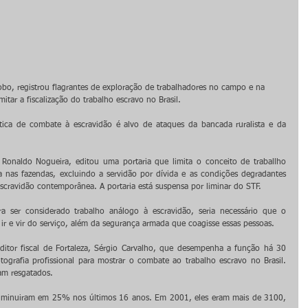
tar a fiscalização do trabalho escravo no Brasil.
tica de combate à escravidão é alvo de ataques da bancada ruralista e da 
Ronaldo Nogueira, editou uma portaria que limita o conceito de traballho 
a nas fazendas, excluindo a servidão por dívida e as condições degradantes 
a escravidão contemporânea. A portaria está suspensa por liminar do STF.
 ser considerado trabalho análogo à escravidão, seria necessário que o 
 ir e vir do serviço, além da segurança armada que coagisse essas pessoas.
itor fiscal de Fortaleza, Sérgio Carvalho, que desempenha a função há 30 
ografia profissional para mostrar o combate ao trabalho escravo no Brasil. 
am resgatados.
 diminuiram em 25% nos últimos 16 anos. Em 2001, eles eram mais de 3100, 