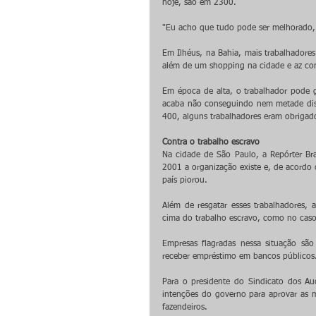
hoje, são em 2300.
"Eu acho que tudo pode ser melhorado, 
Em Ilhéus, na Bahia, mais trabalhadore
além de um shopping na cidade e az cont
Em época de alta, o trabalhador pode 
acaba não conseguindo nem metade disso
400, alguns trabalhadores eram obrigados
Contra o trabalho escravo
Na cidade de São Paulo, a Repórter Br
2001 a organização existe e, de acordo 
país piorou.
Além de resgatar esses trabalhadores,
cima do trabalho escravo, como no caso
Empresas flagradas nessa situação são
receber empréstimo em bancos públicos
Para o presidente do Sindicato dos Audi
intenções do governo para aprovar as m
fazendeiros.