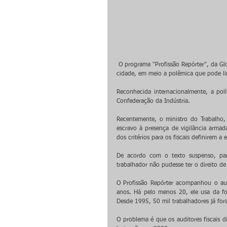
 O programa "Profissão Repórter", da Globo, registrou flagrantes de exploração de trabalhadores no campo e na 
cidade, em meio a polêmica que pode limi
Reconhecida internacionalmente, a polí
Confederação da Indústria.
Recentemente, o ministro do Trabalho, 
escravo à presença de vigilância armad
dos critérios para os fiscais definirem 
De acordo com o texto suspenso, para
trabalhador não pudesse ter o direito de
O Profissão Repórter acompanhou o aud
anos. Há pelo menos 20, ele usa da fot
Desde 1995, 50 mil trabalhadores já for
O problema é que os auditores fiscais