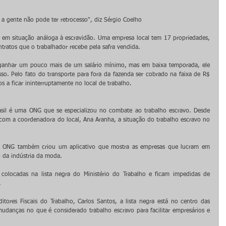
a gente não pode ter retrocesso", diz Sérgio Coelho
s em situação análoga à escravidão. Uma empresa local tem 17 propriedades, 
ratos que o trabalhador recebe pela safra vendida.
ganhar um pouco mais de um salário mínimo, mas em baixa temporada, ele 
. Pelo fato do transporte para fora da fazenda ser cobrado na faixa de R$ 
 a ficar ininterruptamente no local de trabalho.
asil é uma ONG que se especializou no combate ao trabalho escravo. Desde 
com a coordenadora do local, Ana Aranha, a situação do trabalho escravo no 
 a ONG também criou um aplicativo que mostra as empresas que lucram em 
 da indústria da moda.
 colocadas na lista negra do Ministério do Trabalho e ficam impedidas de 
.
tores Fiscais do Trabalho, Carlos Santos, a lista negra está no centro das 
udanças no que é considerado trabalho escravo para facilitar empresários e 