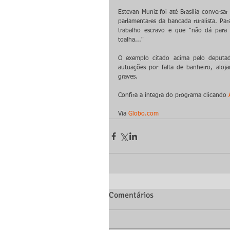
Estevan Muniz foi até Brasília convers
parlamentares da bancada ruralista. Par
trabalho escravo e que "não dá para 
toalha..."
O exemplo citado acima pelo deputad
autuações por falta de banheiro, aloja
graves.
Confira a íntegra do programa clicando 
Via 
Globo.com
Comentários