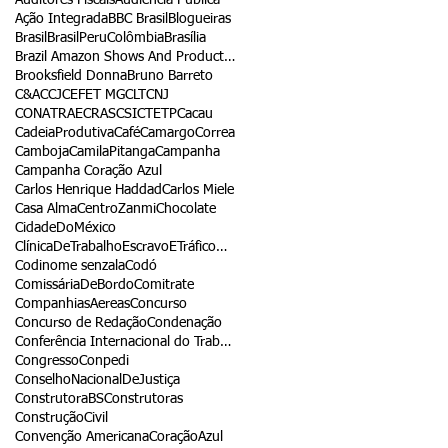
Ação Integrada
BBC Brasil
Blogueiras
Brasil
BrasilPeruColômbia
Brasília
Brazil Amazon Shows And Productions
Brooksfield Donna
Bruno Barreto
C&A
CCJ
CEFET MG
CLT
CNJ
CONATRAE
CRAS
CSI
CTETP
Cacau
CadeiaProdutiva
Café
CamargoCorrea
Camboja
CamilaPitanga
Campanha
Campanha Coração Azul
Carlos Henrique Haddad
Carlos Miele
Casa Alma
CentroZanmi
Chocolate
CidadeDoMéxico
ClínicaDeTrabalhoEscravoETráficoDePessoas
Codinome senzala
Codó
ComissáriaDeBordo
Comitrate
CompanhiasAereas
Concurso
Concurso de Redação
Condenação
Conferência Internacional do Trabalho
Congresso
Conpedi
ConselhoNacionalDeJustiça
ConstrutoraBS
Construtoras
ConstruçãoCivil
Convenção Americana
CoraçãoAzul