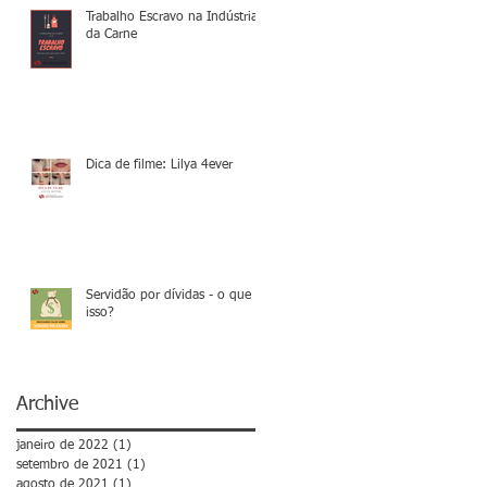
Trabalho Escravo na Indústria
da Carne
Dica de filme: Lilya 4ever
Servidão por dívidas - o que é
isso?
Archive
janeiro de 2022
(1)
1 post
setembro de 2021
(1)
1 post
agosto de 2021
(1)
1 post