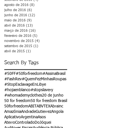
agosto de 2016
(8)
8 posts
julho de 2016
(6)
6 posts
junho de 2016
(12)
12 posts
maio de 2016
(9)
9 posts
abril de 2016
(13)
13 posts
março de 2016
(16)
16 posts
fevereiro de 2016
(5)
5 posts
novembro de 2015
(4)
4 posts
setembro de 2015
(1)
1 post
abril de 2015
(1)
1 post
Search By Tags
#50FF
#50forfreedom
#AssinaBrasil
#FashRev
#QuemFezMinhasRoupas
#StopEsclavageEnLibye
#hojaenblanco
#stopslavery
#whomademyclothes
20 de junho
50 for freedom
50 for freedom Brasil
50forfreedom
ABIT
ABVTEX
Abrainc
Amazônia
AndradeGutierrez
Angola
Aplicativo
Argentina
Asos
AterroControladoDoJóquei
Auditores Fiscais
Audiência Pública