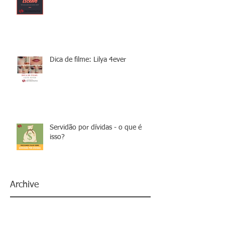
Dica de filme: Lilya 4ever
Servidão por dívidas - o que é
isso?
Archive
janeiro de 2022
(1)
1 post
setembro de 2021
(1)
1 post