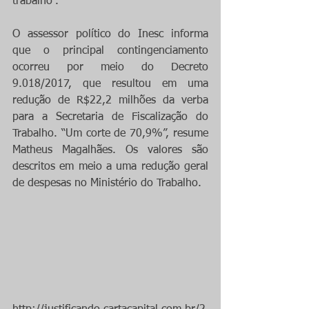
trabalho”.
O assessor político do Inesc informa 
que o principal contingenciamento 
ocorreu por meio do Decreto 
9.018/2017, que resultou em uma 
redução de R$22,2 milhões da verba 
para a Secretaria de Fiscalização do 
Trabalho. “Um corte de 70,9%”, resume 
Matheus Magalhães. Os valores são 
descritos em meio a uma redução geral 
de despesas no Ministério do Trabalho.