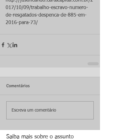
http://justificando.cartacapital.com.br/2
017/10/09/trabalho-escravo-numero-
de-resgatados-despenca-de-885-em-
2016-para-73/
Comentários
Escreva um comentário
Saiba mais sobre o assunto