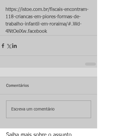
https://istoe.com.br/fiscais-encontram-
118-criancas-em-piores-formas-de-
trabalho-infantil-em-roraima/#.Wd-
4NtOeiXw.facebook
Comentários
Escreva um comentário
Saiba mais sobre o assunto