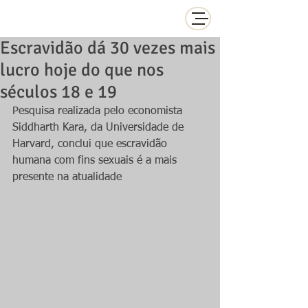
Escravidão dá 30 vezes mais
lucro hoje do que nos
séculos 18 e 19
Pesquisa realizada pelo economista 
Siddharth Kara, da Universidade de 
Harvard, conclui que escravidão 
humana com fins sexuais é a mais 
presente na atualidade