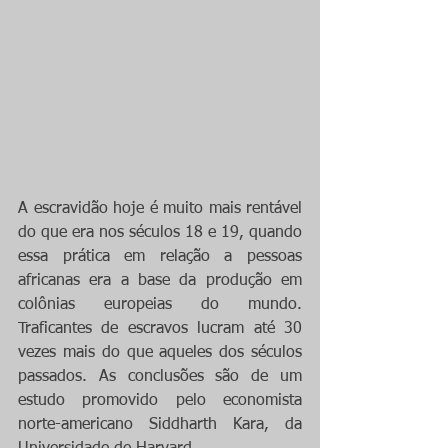
A escravidão hoje é muito mais rentável 
do que era nos séculos 18 e 19, quando 
essa prática em relação a pessoas 
africanas era a base da produção em 
colônias europeias do mundo. 
Traficantes de escravos lucram até 30 
vezes mais do que aqueles dos séculos 
passados. As conclusões são de um 
estudo promovido pelo economista 
norte-americano Siddharth Kara, da 