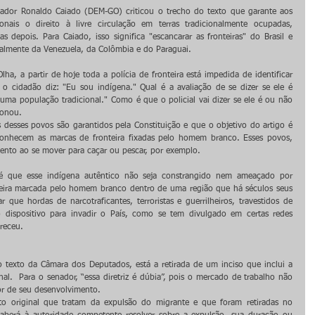
nador Ronaldo Caiado (DEM-GO) criticou o trecho do texto que garante aos 
nais o direito à livre circulação em terras tradicionalmente ocupadas, 
s depois. Para Caiado, isso significa "escancarar as fronteiras" do Brasil e 
cialmente da Venezuela, da Colômbia e do Paraguai.
lha, a partir de hoje toda a polícia de fronteira está impedida de identificar 
o cidadão diz: "Eu sou indígena." Qual é a avaliação de se dizer se ele é 
ma população tradicional." Como é que o policial vai dizer se ele é ou não 
ionou.
s desses povos são garantidos pela Constituição e que o objetivo do artigo é 
conhecem as marcas de fronteira fixadas pelo homem branco. Esses povos, 
ento ao se mover para caçar ou pescar, por exemplo.
é que esse indígena autêntico não seja constrangido nem ameaçado por 
teira marcada pelo homem branco dentro de uma região que há séculos seus 
 que hordas de narcotraficantes, terroristas e guerrilheiros, travestidos de 
 dispositivo para invadir o País, como se tem divulgado em certas redes 
areceu.
 no texto da Câmara dos Deputados, está a retirada de um inciso que inclui a 
l.  Para o senador, “essa diretriz é dúbia”, pois o mercado de trabalho não 
or de seu desenvolvimento.
o original que tratam da expulsão do migrante e que foram retiradas no 