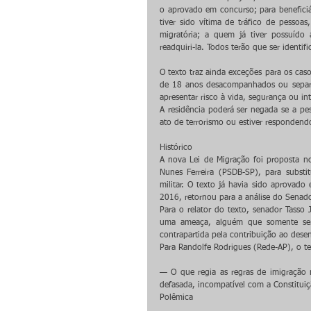
o aprovado em concurso; para beneficiár
tiver sido vítima de tráfico de pessoa
migratória; a quem já tiver possuído a
readquiri-la. Todos terão que ser identif
O texto traz ainda exceções para os cas
de 18 anos desacompanhados ou separad
apresentar risco à vida, segurança ou in
A residência poderá ser negada se a pess
ato de terrorismo ou estiver respondendo
Histórico
A nova Lei de Migração foi proposta n
Nunes Ferreira (PSDB-SP), para substi
militar. O texto já havia sido aprova
2016, retornou para a análise do Senad
Para o relator do texto, senador Tasso 
uma ameaça, alguém que somente seri
contrapartida pela contribuição ao dese
Para Randolfe Rodrigues (Rede-AP), o t
— O que regia as regras de imigração n
defasada, incompatível com a Constituiç
Polêmica