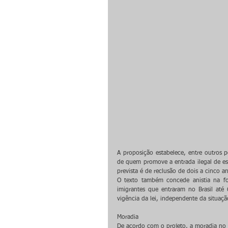
A proposição estabelece, entre outros p
de quem promove a entrada ilegal de estr
prevista é de reclusão de dois a cinco a
O texto também concede anistia na for
imigrantes que entraram no Brasil até
vigência da lei, independente da situação
Moradia
De acordo com o projeto, a moradia no B