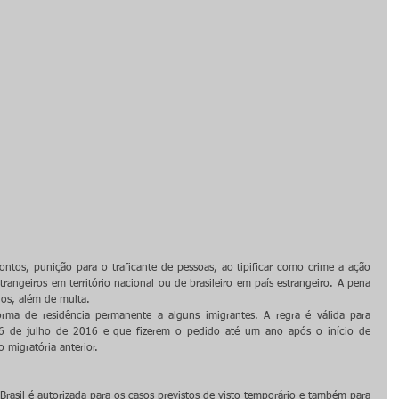
ontos, punição para o traficante de pessoas, ao tipificar como crime a ação 
angeiros em território nacional ou de brasileiro em país estrangeiro. A pena 
nos, além de multa.
ma de residência permanente a alguns imigrantes. A regra é válida para 
 6 de julho de 2016 e que fizerem o pedido até um ano após o início de 
 migratória anterior.
rasil é autorizada para os casos previstos de visto temporário e também para 