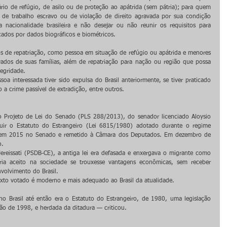
io de refúgio, de asilo ou de proteção ao apátrida (sem pátria); para quem 
s, de trabalho escravo ou de violação de direito agravada por sua condição 
 nacionalidade brasileira e não desejar ou não reunir os requisitos para 
icados por dados biográficos e biométricos.
os de repatriação, como pessoa em situação de refúgio ou apátrida e menores 
os de suas famílias, além de repatriação para nação ou região que possa 
tegridade.
oa interessada tiver sido expulsa do Brasil anteriormente, se tiver praticado 
 a crime passível de extradição, entre outros.
o Projeto de Lei do Senado (PLS 288/2013), do senador licenciado Aloysio 
tuir o Estatuto do Estrangeiro (Lei 6815/1980) adotado durante o regime 
do em 2015 no Senado e remetido à Câmara dos Deputados. Em dezembro de 
o.
Jereissati (PSDB-CE), a antiga lei era defasada e enxergava o migrante como 
a aceito na sociedade se trouxesse vantagens econômicas, sem receber 
nvolvimento do Brasil.
exto votado é moderno e mais adequado ao Brasil da atualidade.
o Brasil até então era o Estatuto do Estrangeiro, de 1980, uma legislação 
ão de 1998, e herdada da ditadura — criticou.