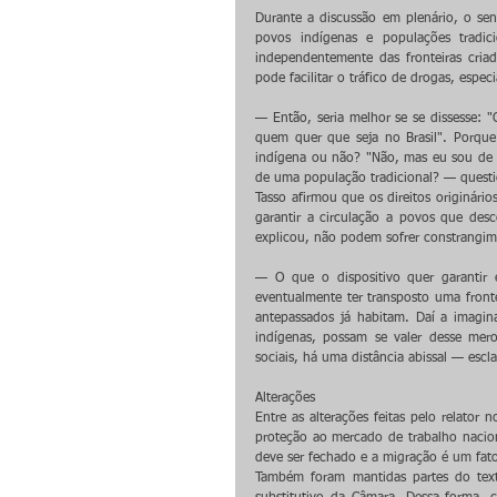
Durante a discussão em plenário, o se
povos indígenas e populações tradicio
independentemente das fronteiras criada
pode facilitar o tráfico de drogas, espe
— Então, seria melhor se se dissesse: "O
quem quer que seja no Brasil". Porque 
indígena ou não? "Não, mas eu sou de u
de uma população tradicional? — quest
Tasso afirmou que os direitos originário
garantir a circulação a povos que des
explicou, não podem sofrer constrangim
— O que o dispositivo quer garantir 
eventualmente ter transposto uma fron
antepassados já habitam. Daí a imaginar
indígenas, possam se valer desse mero
sociais, há uma distância abissal — escl
Alterações
Entre as alterações feitas pelo relator
proteção ao mercado de trabalho naciona
deve ser fechado e a migração é um fat
Também foram mantidas partes do text