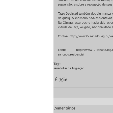
substitutivo da Câmara. Dessa forma, 
suspensão, e sobre a revogação de seus 
Tasso Jereissati também decidiu manter o
de qualquer indivíduo para as fronteiras
Na Câmara, esse trecho havia sido acr
virtude de raça, religião, nacionalidade 
Confira: http://www25.senado.leg.br/we
Fonte: http://www12.senado.leg.br/no
sancao-presidencial
Tags:
senado
Lei de Migração
Comentários