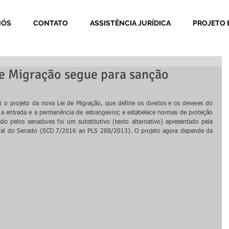
NÓS
CONTATO
ASSISTÊNCIA JURÍDICA
PROJETO 
de Migração segue para sanção
 o projeto da nova Lei de Migração, que define os direitos e os deveres do 
a a entrada e a permanência de estrangeiros; e estabelece normas de proteção 
sado pelos senadores foi um substitutivo (texto alternativo) apresentado pela 
nal do Senado (SCD 7/2016 ao PLS 288/2013). O projeto agora depende da 