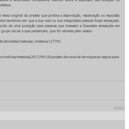
caberá à autoridade competente resolver sobre a expulsão, sua duração ou 
efeitos.
 texto original do projeto que proibia a deportação, repatriação ou expulsão 
 dos territórios em que a sua vida ou sua integridade pessoal fosse ameaçada. 
escido de uma proteção para pessoas que tivessem a liberdade ameaçada em 
e grupo social a que pertencem, que foi retirada pelo relator.
b/atividade/materias/-/materia/127792
ticias/materias/2017/04/18/projeto-da-nova-lei-de-migracao-segue-para-