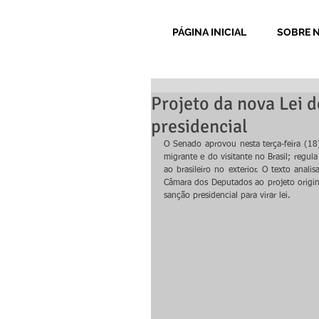
PÁGINA INICIAL
SOBRE 
Projeto da nova Lei 
presidencial
O Senado aprovou nesta terça-feira (18)
migrante e do visitante no Brasil; regul
ao brasileiro no exterior. O texto anali
Câmara dos Deputados ao projeto origi
sanção presidencial para virar lei.