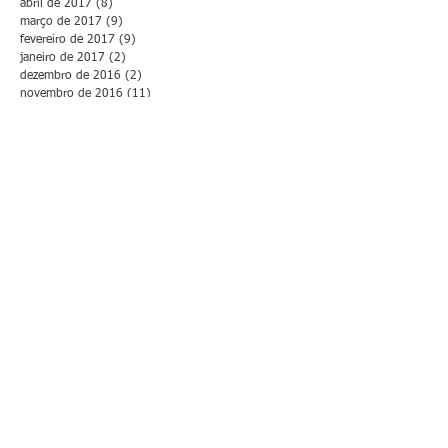
abril de 2017
(8)
8 posts
março de 2017
(9)
9 posts
fevereiro de 2017
(9)
9 posts
janeiro de 2017
(2)
2 posts
dezembro de 2016
(2)
2 posts
novembro de 2016
(11)
11 posts
outubro de 2016
(7)
7 posts
setembro de 2016
(4)
4 posts
agosto de 2016
(8)
8 posts
julho de 2016
(6)
6 posts
junho de 2016
(12)
12 posts
maio de 2016
(9)
9 posts
abril de 2016
(13)
13 posts
março de 2016
(16)
16 posts
fevereiro de 2016
(5)
5 posts
novembro de 2015
(4)
4 posts
setembro de 2015
(1)
1 post
abril de 2015
(1)
1 post
Search By Tags