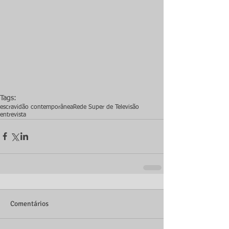
Tags:
escravidão contemporânea
Rede Super de Televisão
entrevista
Comentários