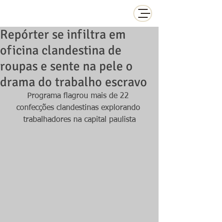
Repórter se infiltra em
oficina clandestina de
roupas e sente na pele o
drama do trabalho escravo
Programa flagrou mais de 22 
confecções clandestinas explorando 
trabalhadores na capital paulista