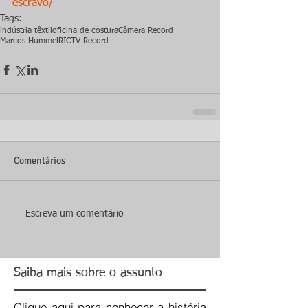
escravo/
Tags:
indústria têxtil
oficina de costura
Câmera Record
Marcos Hummel
RICTV Record
Comentários
Escreva um comentário
Saiba mais sobre o assunto
Clique
aqui
para conhecer a história