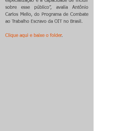
especialização e a capacidade de incidir 
sobre esse público”, avalia Antônio 
Carlos Mello, do Programa de Combate 
ao Trabalho Escravo da OIT no Brasil.
Clique aqui e baixe o folder
.