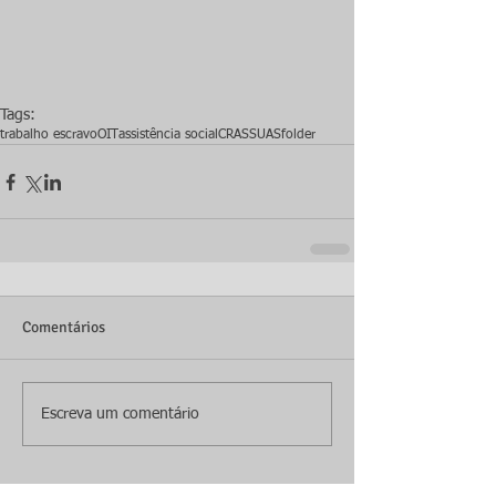
Tags:
trabalho escravo
OIT
assistência social
CRAS
SUAS
folder
Comentários
Escreva um comentário