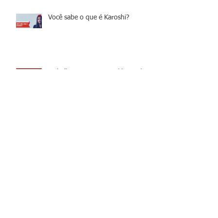
Você sabe o que é Karoshi?
Trabalho Escravo na Indústria da
Carne
Dica de filme: Lilya 4ever
Servidão por dívidas - o que é