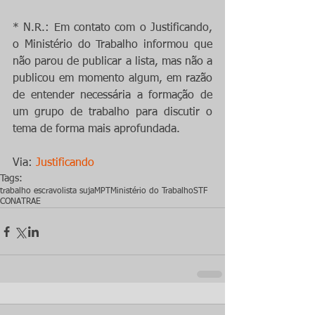
* N.R.: Em contato com o Justificando, 
o Ministério do Trabalho informou que 
não parou de publicar a lista, mas não a 
publicou em momento algum, em razão 
de entender necessária a formação de 
um grupo de trabalho para discutir o 
tema de forma mais aprofundada.
Via: 
Justificando
Tags:
trabalho escravo
lista suja
MPT
Ministério do Trabalho
STF
CONATRAE