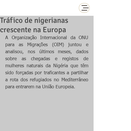
Tráfico de nigerianas
crescente na Europa
A Organização Internacional da ONU 
para as Migrações (OIM) juntou e 
analisou, nos últimos meses, dados 
sobre as chegadas e registos de 
mulheres naturais da Nigéria que têm 
sido forçadas por traficantes a partilhar 
a rota dos refugiados no Mediterrâneo 
para entrarem na União Europeia.