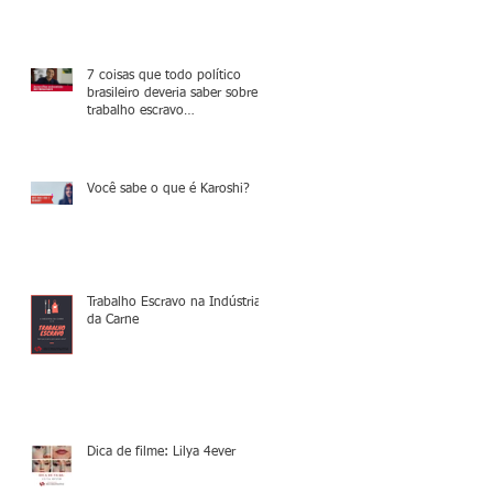
7 coisas que todo político
brasileiro deveria saber sobre o
trabalho escravo
contemporâneo
Você sabe o que é Karoshi?
Trabalho Escravo na Indústria
da Carne
Dica de filme: Lilya 4ever