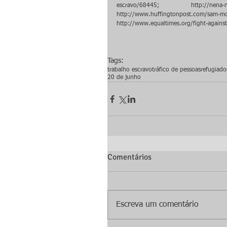
escravo/68445; http://nena-news.it/t
http://www.huffingtonpost.com/sam-mc
http://www.equaltimes.org/fight-again
Tags:
trabalho escravo
tráfico de pessoas
refugiado
20 de junho
Comentários
Escreva um comentário