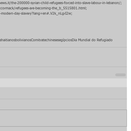
he-200000-syrian-child-refugees-forced-into-slave-labour-in-lebanon/; 
cormack/refugees-are-becoming-the_b_5515801.html; 
st-modern-day-slavery?lang=en#.V2k_nLgrI2w; 
s
haitianos
bolivianos
Comitrate
chineses
egípcios
Dia Mundial do Refugiado