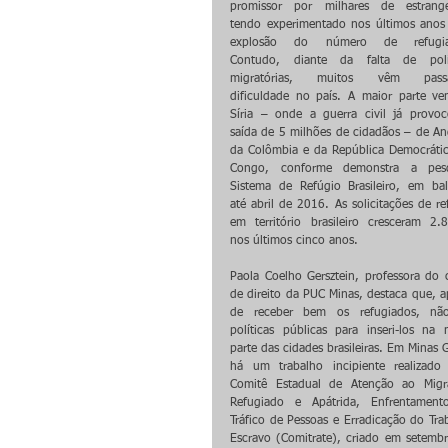
promissor por milhares de estrangei
tendo experimentado nos últimos anos
explosão do número de refugiad
Contudo, diante da falta de polít
migratórias, muitos vêm passa
dificuldade no país. A maior parte ve
Síria – onde a guerra civil já provoc
saída de 5 milhões de cidadãos – de Ang
da Colômbia e da República Democrátic
Congo, conforme demonstra a pesqu
Sistema de Refúgio Brasileiro, em bal
até abril de 2016. As solicitações de ref
em território brasileiro cresceram 2.
nos últimos cinco anos. 
Paola Coelho Gersztein, professora do c
de direito da PUC Minas, destaca que, ap
de receber bem os refugiados, não
políticas públicas para inseri-los na m
parte das cidades brasileiras. Em Minas G
há um trabalho incipiente realizado 
Comitê Estadual de Atenção ao Migra
Refugiado e Apátrida, Enfrentament
Tráfico de Pessoas e Erradicação do Trab
Escravo (Comitrate), criado em setembr