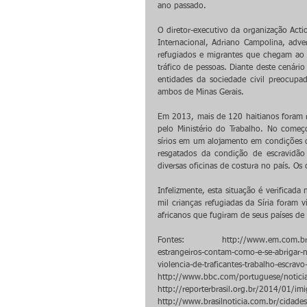
ano passado.
O diretor-executivo da organização Actio
Internacional, Adriano Campolina, adver
refugiados e migrantes que chegam ao p
tráfico de pessoas. Diante deste cenári
entidades da sociedade civil preocupa
ambos de Minas Gerais.
Em 2013, mais de 120 haitianos foram r
pelo Ministério do Trabalho. No começo
sírios em um alojamento em condições d
resgatados da condição de escravidão
diversas oficinas de costura no país. Os
Infelizmente, esta situação é verifica
mil crianças refugiadas da Síria fora
africanos que fugiram de seus países d
Fontes: http://www.em.com.br/app/n
estrangeiros-contam-como-e-se-abrig
violencia-de-traficantes-trabalho-escravo
http://www.bbc.com/portuguese/noticia
http://reporterbrasil.org.br/2014/01/imig
http://www.brasilnoticia.com.br/cidades/