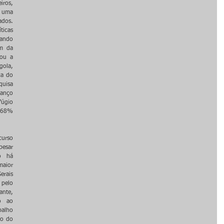
ros, 
 uma 
os. 
icas 
ndo 
m da 
ou a 
ola, 
a do 
isa 
anço 
úgio 
868% 
urso 
esar 
 há 
aior 
erais 
pelo 
nte, 
o ao 
alho 
o do 