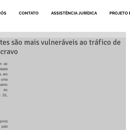
NÓS
CONTATO
ASSISTÊNCIA JURÍDICA
PROJETO 
tes são mais vulneráveis ao tráfico de
scravo
m ao 
esde 
% em 
 uma 
anto 
 do 
 20, 
rios 
país 