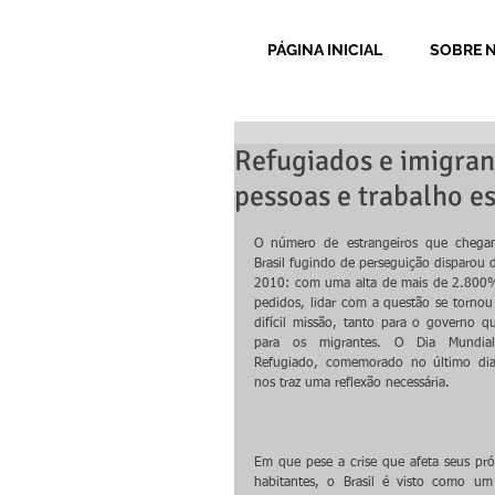
PÁGINA INICIAL
SOBRE 
Refugiados e imigran
pessoas e trabalho e
O número de estrangeiros que chega
Brasil fugindo de perseguição disparou d
2010: com uma alta de mais de 2.800
pedidos, lidar com a questão se tornou
difícil missão, tanto para o governo qu
para os migrantes. O Dia Mundial
Refugiado, comemorado no último dia
nos traz uma reflexão necessária.
Em que pese a crise que afeta seus próp
habitantes, o Brasil é visto como um 