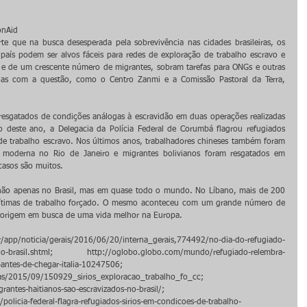
nAid 
te que na busca desesperada pela sobrevivência nas cidades brasileiras, os 
aís podem ser alvos fáceis para redes de exploração de trabalho escravo e 
o e de um crescente número de migrantes, sobram tarefas para ONGs e outras 
das com a questão, como o Centro Zanmi e a Comissão Pastoral da Terra, 
esgatados de condições análogas à escravidão em duas operações realizadas 
 deste ano, a Delegacia da Polícia Federal de Corumbá flagrou refugiados 
e trabalho escravo. Nos últimos anos, trabalhadores chineses também foram 
 moderna no Rio de Janeiro e migrantes bolivianos foram resgatados em 
 casos são muitos. 
da não apenas no Brasil, mas em quase todo o mundo. No Líbano, mais de 200 
m vítimas de trabalho forçado. O mesmo aconteceu com um grande número de 
e origem em busca de uma vida melhor na Europa. 
oticia/gerais/2016/06/20/interna_gerais,774492/no-dia-do-refugiado-
ar-no-brasil.shtml; http://oglobo.globo.com/mundo/refugiado-relembra-
-antes-de-chegar-italia-10247506; 
s/2015/09/150929_sirios_exploracao_trabalho_fo_cc; 
rantes-haitianos-sao-escravizados-no-brasil/; 
policia-federal-flagra-refugiados-sirios-em-condicoes-de-trabalho-