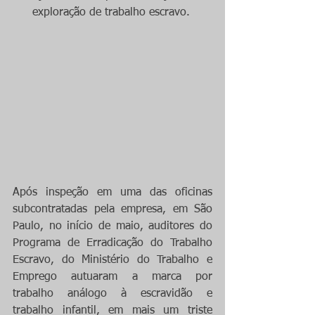
exploração de trabalho escravo. 
Após inspeção em uma das oficinas 
subcontratadas pela empresa, em São 
Paulo, no início de maio, auditores do 
Programa de Erradicação do Trabalho 
Escravo, do Ministério do Trabalho e 
Emprego autuaram a marca por 
trabalho análogo à escravidão e 
trabalho infantil, em mais um triste 