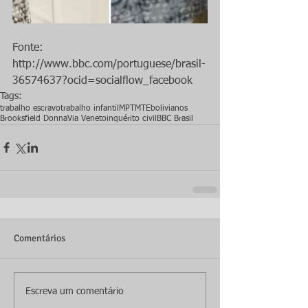
Fonte: 
http://www.bbc.com/portuguese/brasil-
36574637?ocid=socialflow_facebook
Tags:
trabalho escravo
trabalho infantil
MPT
MTE
bolivianos
Brooksfield Donna
Via Veneto
inquérito civil
BBC Brasil
Comentários
Escreva um comentário