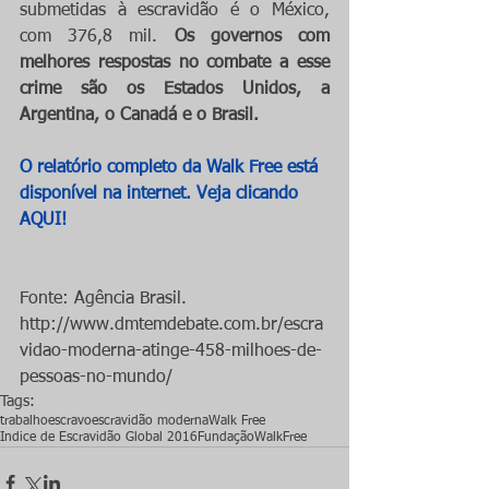
submetidas à escravidão é o México, 
com 376,8 mil. 
Os governos com 
melhores respostas no combate a esse 
crime são os Estados Unidos, a 
Argentina, o Canadá e o Brasil.
O relatório completo da Walk Free está 
disponível na internet. Veja clicando 
AQUI
!
Fonte: Agência Brasil. 
http://www.dmtemdebate.com.br/escra
vidao-moderna-atinge-458-milhoes-de-
pessoas-no-mundo/
Tags:
trabalhoescravo
escravidão moderna
Walk Free
Índice de Escravidão Global 2016
FundaçãoWalkFree