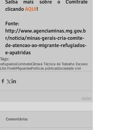
Saiba mais sobre o Comitrate 
clicando 
AQUI
!
Fonte: 
http://www.agenciaminas.mg.gov.b
r/noticia/minas-gerais-cria-comite-
de-atencao-ao-migrante-refugiados-
e-apatridas
Tags:
refugiados
Comitrate
Câmara Técnica de Trabalho Escravo
Lília Finelli
Migrantes
Políticas públicas
Sociedade civil
Comentários