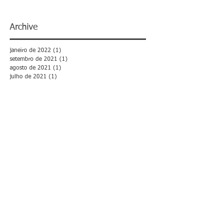
Archive
janeiro de 2022
(1)
1 post
setembro de 2021
(1)
1 post
agosto de 2021
(1)
1 post
julho de 2021
(1)
1 post
fevereiro de 2019
(1)
1 post
outubro de 2018
(1)
1 post
julho de 2018
(1)
1 post
junho de 2018
(1)
1 post
maio de 2018
(3)
3 posts
março de 2018
(1)
1 post
fevereiro de 2018
(10)
10 posts
janeiro de 2018
(2)
2 posts
dezembro de 2017
(2)
2 posts
novembro de 2017
(9)
9 posts
outubro de 2017
(16)
16 posts
setembro de 2017
(3)
3 posts
agosto de 2017
(3)
3 posts
julho de 2017
(12)
12 posts
junho de 2017
(8)
8 posts
maio de 2017
(3)
3 posts