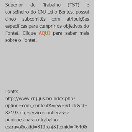
Superior do Trabalho (TST) e 
conselheiro do CNJ Lelio Bentes, possui 
cinco subcomitês com atribuições 
específicas para cumprir os objetivos do 
Fontet. Clique 
AQUI
 para saber mais 
sobre o Fontet.
Fonte: 
http://www.cnj.jus.br/index.php?
option=com_content&view=article&id=
82193:cnj-servico-conheca-as-
punicoes-para-o-trabalho-
escravo&catid=813:cnj&Itemid=4640&