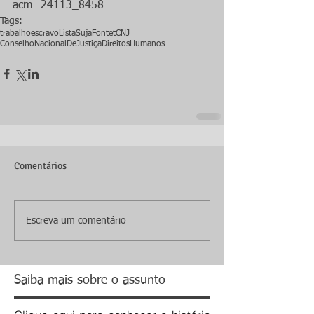
acm=24113_8458
Tags:
trabalhoescravo
ListaSuja
Fontet
CNJ
ConselhoNacionalDeJustiça
DireitosHumanos
Comentários
Escreva um comentário
Saiba mais sobre o assunto