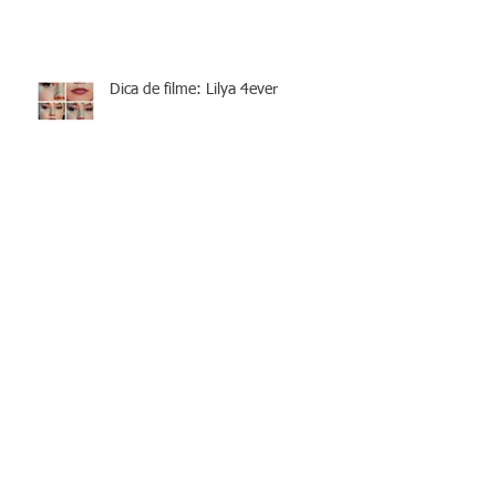
Dica de filme: Lilya 4ever
Servidão por dívidas - o que é
isso?
Archive
janeiro de 2022
(1)
1 post
setembro de 2021
(1)
1 post
agosto de 2021
(1)
1 post
julho de 2021
(1)
1 post