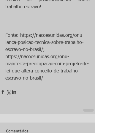
trabalho escravo!
Fonte: https://nacoesunidas.org/onu-
lanca-posicao-tecnica-sobre-trabalho-
escravo-no-brasil/; 
https://nacoesunidas.org/onu-
manifesta-preocupacao-com-projeto-de-
lei-que-altera-conceito-de-trabalho-
escravo-no-brasil/
Comentários