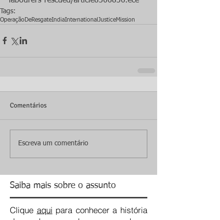
labourers-rescued/article8306836.ece
Tags:
OperaçãoDeResgate
Índia
InternationalJusticeMission
Comentários
Escreva um comentário
Saiba mais sobre o assunto
Clique
aqui
para conhecer a história