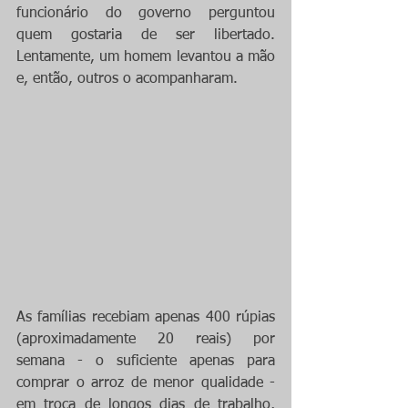
funcionário do governo perguntou 
quem gostaria de ser libertado. 
Lentamente, um homem levantou a mão 
e, então, outros o acompanharam. 
As famílias recebiam apenas 400 rúpias 
(aproximadamente 20 reais) por 
semana - o suficiente apenas para 
comprar o arroz de menor qualidade - 
em troca de longos dias de trabalho, 