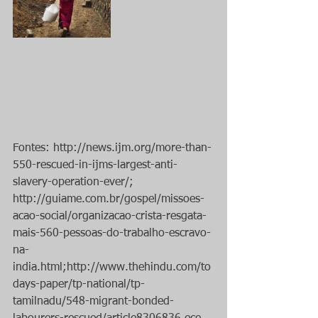
Fontes: http://news.ijm.org/more-than-
550-rescued-in-ijms-largest-anti-
slavery-operation-ever/; 
http://guiame.com.br/gospel/missoes-
acao-social/organizacao-crista-resgata-
mais-560-pessoas-do-trabalho-escravo-
na-
india.html;http://www.thehindu.com/to
days-paper/tp-national/tp-
tamilnadu/548-migrant-bonded-