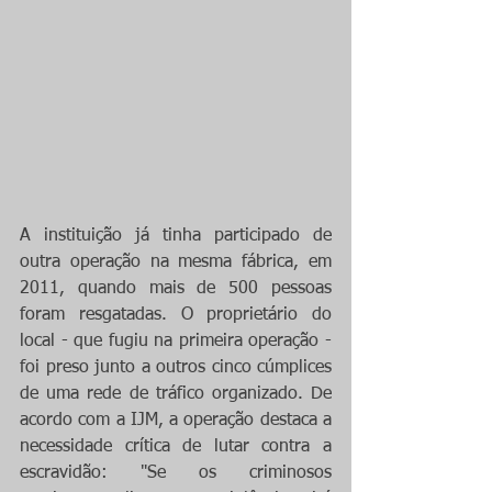
A instituição já tinha participado de 
outra operação na mesma fábrica, em 
2011, quando mais de 500 pessoas 
foram resgatadas. O proprietário do 
local - que fugiu na primeira operação - 
foi preso junto a outros cinco cúmplices 
de uma rede de tráfico organizado. De 
acordo com a IJM, a operação destaca a 
necessidade crítica de lutar contra a 
escravidão: "Se os criminosos 