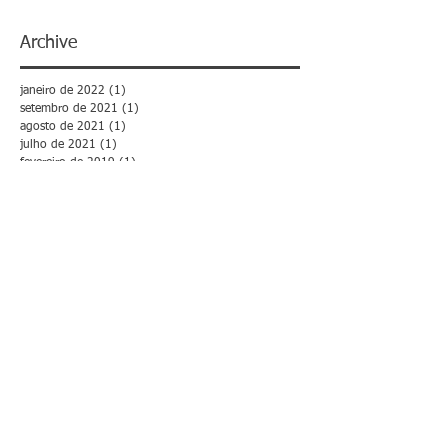
Archive
janeiro de 2022
(1)
1 post
setembro de 2021
(1)
1 post
agosto de 2021
(1)
1 post
julho de 2021
(1)
1 post
fevereiro de 2019
(1)
1 post
outubro de 2018
(1)
1 post
julho de 2018
(1)
1 post
junho de 2018
(1)
1 post
maio de 2018
(3)
3 posts
março de 2018
(1)
1 post
fevereiro de 2018
(10)
10 posts
janeiro de 2018
(2)
2 posts
dezembro de 2017
(2)
2 posts
novembro de 2017
(9)
9 posts
outubro de 2017
(16)
16 posts
setembro de 2017
(3)
3 posts
agosto de 2017
(3)
3 posts
julho de 2017
(12)
12 posts
junho de 2017
(8)
8 posts
maio de 2017
(3)
3 posts