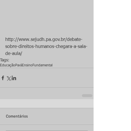
http://www.sejudh.pa.gov.br/debate-
sobre-direitos-humanos-chegara-a-sala-
de-aula/
Tags:
Educação
Pará
EnsinoFundamental
Comentários