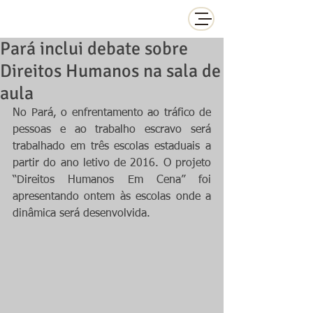
Pará inclui debate sobre
Direitos Humanos na sala de
aula
No Pará, o enfrentamento ao tráfico de 
pessoas e ao trabalho escravo será 
trabalhado em três escolas estaduais a 
partir do ano letivo de 2016. O projeto 
“Direitos Humanos Em Cena” foi 
apresentando ontem às escolas onde a 
dinâmica será desenvolvida. 