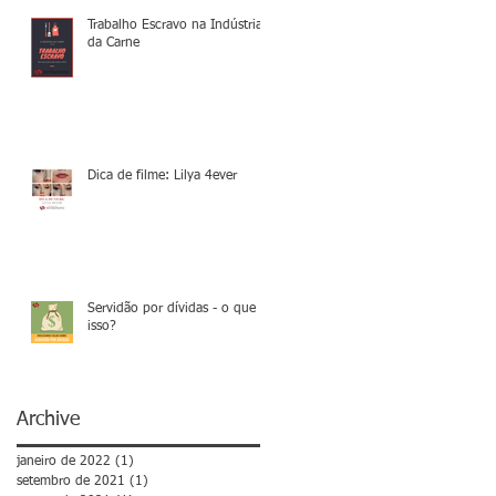
Trabalho Escravo na Indústria
da Carne
Dica de filme: Lilya 4ever
Servidão por dívidas - o que é
isso?
Archive
janeiro de 2022
(1)
1 post
setembro de 2021
(1)
1 post