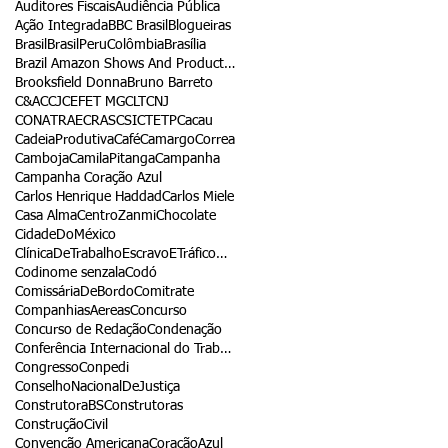
Auditores Fiscais
Audiência Pública
Ação Integrada
BBC Brasil
Blogueiras
Brasil
BrasilPeruColômbia
Brasília
Brazil Amazon Shows And Productions
Brooksfield Donna
Bruno Barreto
C&A
CCJ
CEFET MG
CLT
CNJ
CONATRAE
CRAS
CSI
CTETP
Cacau
CadeiaProdutiva
Café
CamargoCorrea
Camboja
CamilaPitanga
Campanha
Campanha Coração Azul
Carlos Henrique Haddad
Carlos Miele
Casa Alma
CentroZanmi
Chocolate
CidadeDoMéxico
ClínicaDeTrabalhoEscravoETráficoDePessoas
Codinome senzala
Codó
ComissáriaDeBordo
Comitrate
CompanhiasAereas
Concurso
Concurso de Redação
Condenação
Conferência Internacional do Trabalho
Congresso
Conpedi
ConselhoNacionalDeJustiça
ConstrutoraBS
Construtoras
ConstruçãoCivil
Convenção Americana
CoraçãoAzul