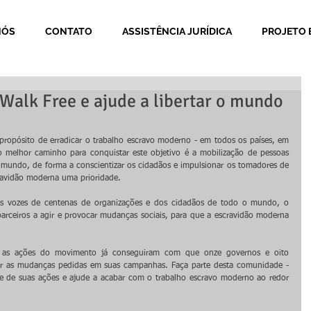
NÓS
CONTATO
ASSISTÊNCIA JURÍDICA
PROJETO 
alk Free e ajude a libertar o mundo
ropósito de erradicar o trabalho escravo moderno - em todos os países, em 
o melhor caminho para conquistar este objetivo é a mobilização de pessoas 
undo, de forma a conscientizar os cidadãos e impulsionar os tomadores de 
ravidão moderna uma prioridade.  
s vozes de centenas de organizações e dos cidadãos de todo o mundo, o 
arceiros a agir e provocar mudanças sociais, para que a escravidão moderna 
: as ações do movimento já conseguiram com que onze governos e oito 
 as mudanças pedidas em suas campanhas. Faça parte desta comunidade - 
e de suas ações e ajude a acabar com o trabalho escravo moderno ao redor 