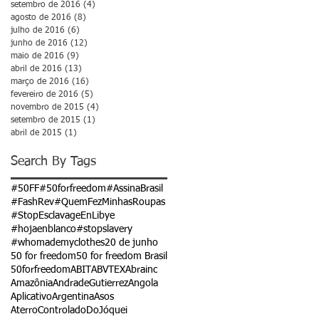
setembro de 2016
(4)
4 posts
agosto de 2016
(8)
8 posts
julho de 2016
(6)
6 posts
junho de 2016
(12)
12 posts
maio de 2016
(9)
9 posts
abril de 2016
(13)
13 posts
março de 2016
(16)
16 posts
fevereiro de 2016
(5)
5 posts
novembro de 2015
(4)
4 posts
setembro de 2015
(1)
1 post
abril de 2015
(1)
1 post
Search By Tags
#50FF
#50forfreedom
#AssinaBrasil
#FashRev
#QuemFezMinhasRoupas
#StopEsclavageEnLibye
#hojaenblanco
#stopslavery
#whomademyclothes
20 de junho
50 for freedom
50 for freedom Brasil
50forfreedom
ABIT
ABVTEX
Abrainc
Amazônia
AndradeGutierrez
Angola
Aplicativo
Argentina
Asos
AterroControladoDoJóquei