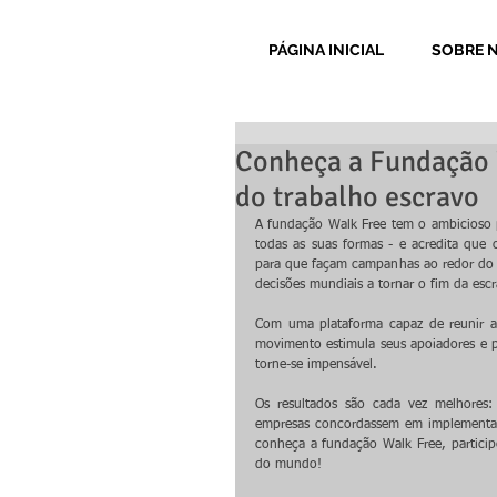
PÁGINA INICIAL
SOBRE 
Conheça a Fundação W
do trabalho escravo
A fundação Walk Free tem o ambicioso p
todas as suas formas - e acredita que 
para que façam campanhas ao redor do m
decisões mundiais a tornar o fim da esc
Com uma plataforma capaz de reunir a
movimento estimula seus apoiadores e p
torne-se impensável.  
Os resultados são cada vez melhores
empresas concordassem em implementar
conheça a fundação Walk Free, particip
do mundo!  