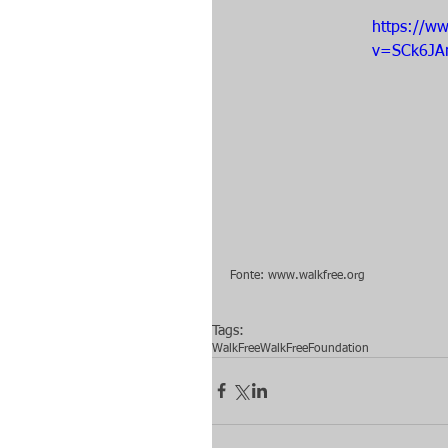
https://w
v=SCk6JA
Fonte: www.walkfree.org 
Tags:
WalkFree
WalkFreeFoundation