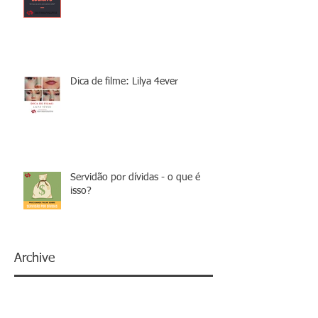
Dica de filme: Lilya 4ever
Servidão por dívidas - o que é
isso?
Archive
janeiro de 2022
(1)
1 post
setembro de 2021
(1)
1 post
agosto de 2021
(1)
1 post