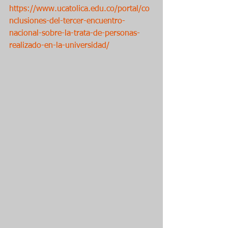
https://www.ucatolica.edu.co/portal/co
nclusiones-del-tercer-encuentro-
nacional-sobre-la-trata-de-personas-
realizado-en-la-universidad/ 